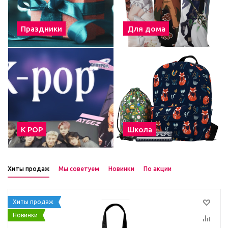
Праздники
Для дома
К POP
Школа
Хиты продаж
Мы советуем
Новинки
По акции
Хиты продаж
Новинки