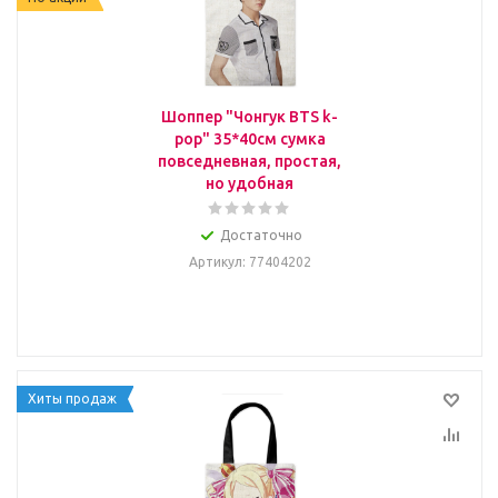
Шоппер "Чонгук BTS k-
pop" 35*40см сумка
повседневная, простая,
но удобная
Достаточно
Артикул
: 77404202
Хиты продаж