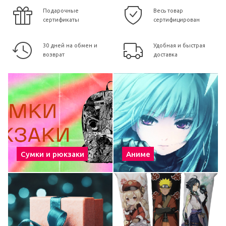
Подарочные
Весь товар
сертификаты
сертифицирован
30 дней на обмен и
Удобная и быстрая
возврат
доставка
Сумки и рюкзаки
Аниме