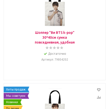
Шоппер "Ви BTS k-pop"
30*40см сумка
повседневная, удобная
Достаточно
Артикул
: 79804202
Хиты продаж
Мы советуем
Новинки
По акции