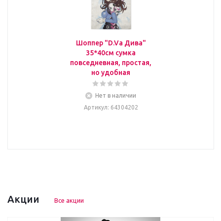
Шоппер "D.Va Дива"
35*40см сумка
повседневная, простая,
но удобная
Нет в наличии
Артикул
: 64304202
Акции
Все акции