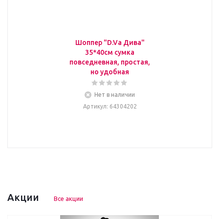
Шоппер "D.Va Дива"
35*40см сумка
повседневная, простая,
но удобная
Нет в наличии
Артикул
: 64304202
Акции
Все акции