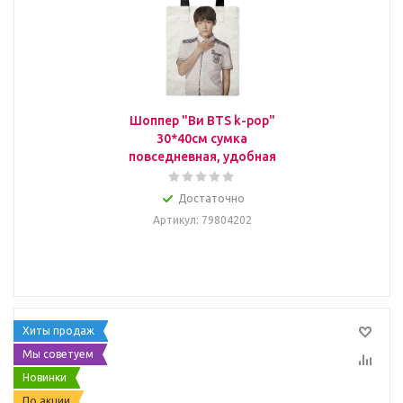
Шоппер "Ви BTS k-pop"
30*40см сумка
повседневная, удобная
Достаточно
Артикул
: 79804202
Хиты продаж
Мы советуем
Новинки
По акции