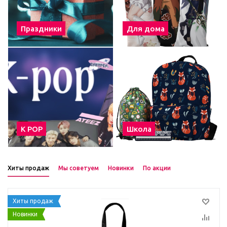
Праздники
Для дома
К POP
Школа
Хиты продаж
Мы советуем
Новинки
По акции
Хиты продаж
Новинки