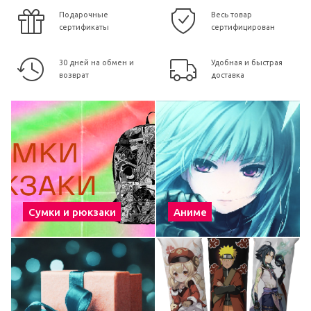
Подарочные
Весь товар
сертификаты
сертифицирован
30 дней на обмен и
Удобная и быстрая
возврат
доставка
Сумки и рюкзаки
Аниме