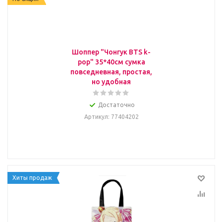
Шоппер "Чонгук BTS k-
pop" 35*40см сумка
повседневная, простая,
но удобная
Достаточно
Артикул
: 77404202
Хиты продаж