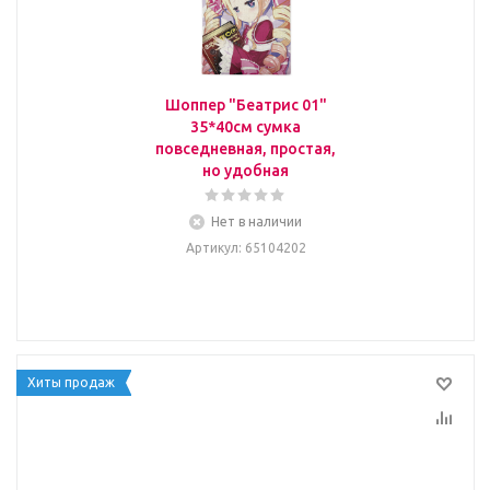
Шоппер "Беатрис 01"
35*40см сумка
повседневная, простая,
но удобная
Нет в наличии
Артикул
: 65104202
Хиты продаж