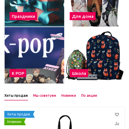
Праздники
Для дома
К POP
Школа
Хиты продаж
Мы советуем
Новинки
По акции
Хиты продаж
Новинки