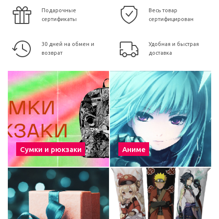
Подарочные
Весь товар
сертификаты
сертифицирован
30 дней на обмен и
Удобная и быстрая
возврат
доставка
Сумки и рюкзаки
Аниме