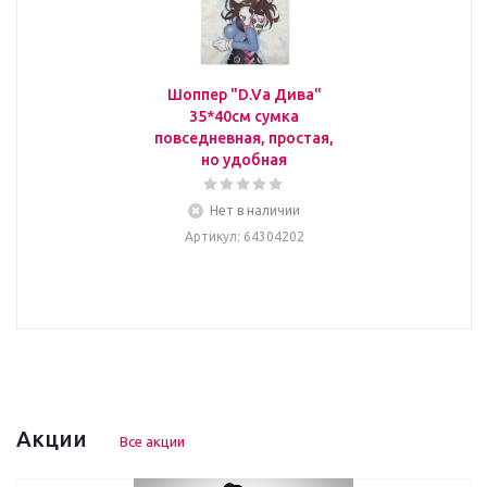
Шоппер "D.Va Дива"
35*40см сумка
повседневная, простая,
но удобная
Нет в наличии
Артикул
: 64304202
Акции
Все акции