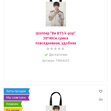
Шоппер "Ви BTS k-pop"
30*40см сумка
повседневная, удобная
Достаточно
Артикул
: 79804202
Хиты продаж
Мы советуем
Новинки
По акции