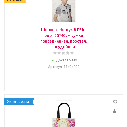
Шоппер "Чонгук BTS k-
pop" 35*40см сумка
повседневная, простая,
но удобная
Достаточно
Артикул
: 77404202
Хиты продаж