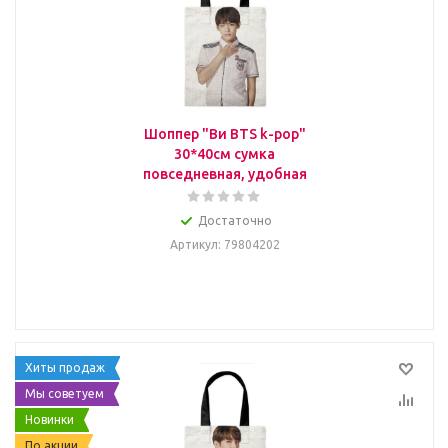
Шоппер "Ви BTS k-pop"
30*40см сумка
повседневная, удобная
Достаточно
Артикул
: 79804202
Хиты продаж
Мы советуем
Новинки
По акции