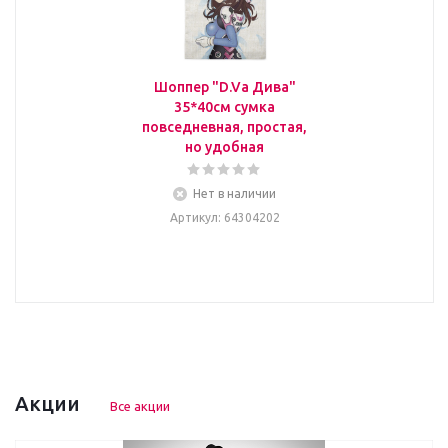
Шоппер "D.Va Дива"
35*40см сумка
повседневная, простая,
но удобная
Нет в наличии
Артикул
: 64304202
Акции
Все акции