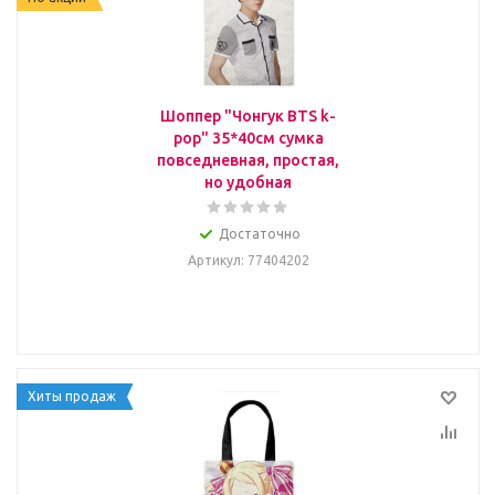
Шоппер "Чонгук BTS k-
pop" 35*40см сумка
повседневная, простая,
но удобная
Достаточно
Артикул
: 77404202
Хиты продаж