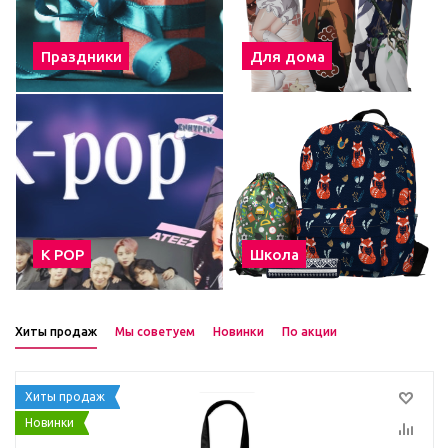
Праздники
Для дома
К POP
Школа
Хиты продаж
Мы советуем
Новинки
По акции
Хиты продаж
Новинки