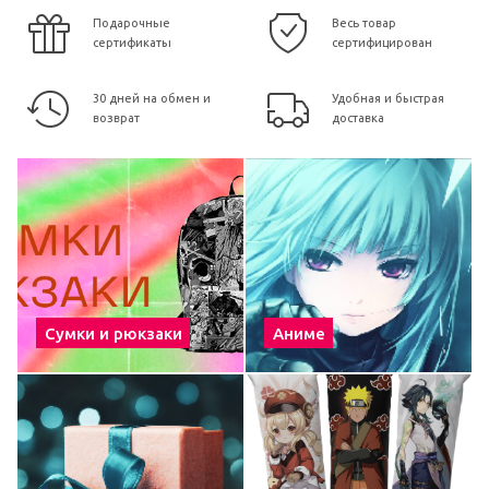
Подарочные
Весь товар
сертификаты
сертифицирован
30 дней на обмен и
Удобная и быстрая
возврат
доставка
Сумки и рюкзаки
Аниме