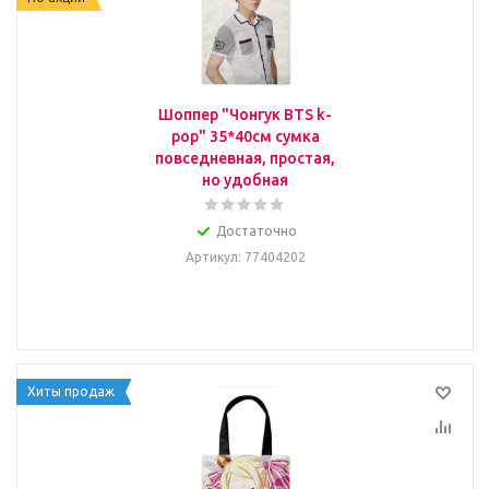
Шоппер "Чонгук BTS k-
pop" 35*40см сумка
повседневная, простая,
но удобная
Достаточно
Артикул
: 77404202
Хиты продаж