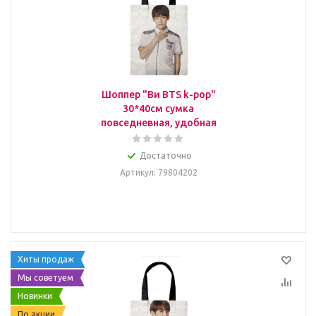
Шоппер "Ви BTS k-pop"
30*40см сумка
повседневная, удобная
Достаточно
Артикул
: 79804202
Хиты продаж
Мы советуем
Новинки
По акции