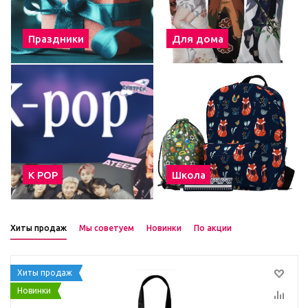
Праздники
Для дома
К POP
Школа
Хиты продаж
Мы советуем
Новинки
По акции
Хиты продаж
Новинки