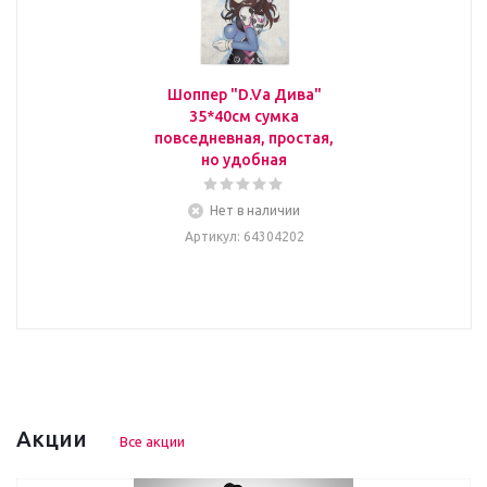
Шоппер "D.Va Дива"
35*40см сумка
повседневная, простая,
но удобная
Нет в наличии
Артикул
: 64304202
Акции
Все акции