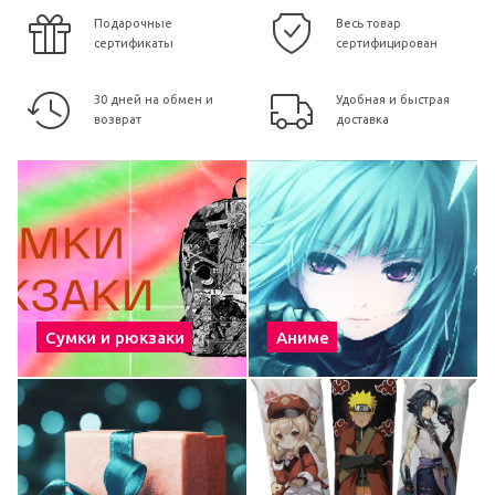
Подарочные
Весь товар
сертификаты
сертифицирован
30 дней на обмен и
Удобная и быстрая
возврат
доставка
Сумки и рюкзаки
Аниме