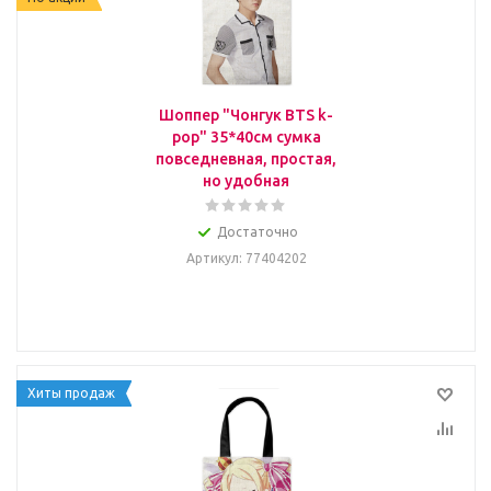
Шоппер "Чонгук BTS k-
pop" 35*40см сумка
повседневная, простая,
но удобная
Достаточно
Артикул
: 77404202
Хиты продаж