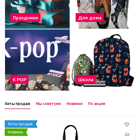
Праздники
Для дома
К POP
Школа
Хиты продаж
Мы советуем
Новинки
По акции
Хиты продаж
Новинки