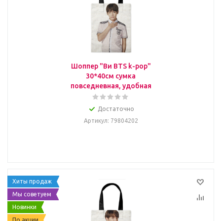
Шоппер "Ви BTS k-pop"
30*40см сумка
повседневная, удобная
Достаточно
Артикул
: 79804202
Хиты продаж
Мы советуем
Новинки
По акции