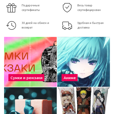
Подарочные
Весь товар
сертификаты
сертифицирован
30 дней на обмен и
Удобная и быстрая
возврат
доставка
Сумки и рюкзаки
Аниме