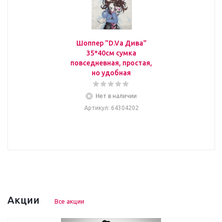
Шоппер "D.Va Дива"
35*40см сумка
повседневная, простая,
но удобная
Нет в наличии
Артикул
: 64304202
Акции
Все акции