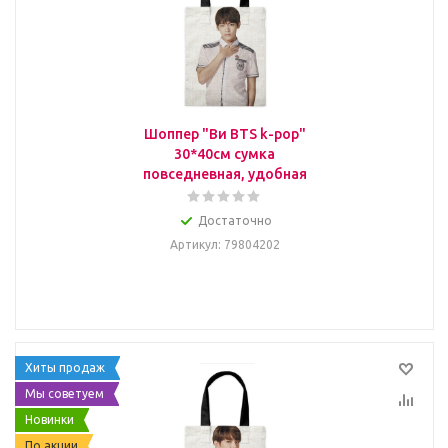
Шоппер "Ви BTS k-pop"
30*40см сумка
повседневная, удобная
Достаточно
Артикул
: 79804202
Хиты продаж
Мы советуем
Новинки
По акции