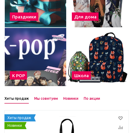
Праздники
Для дома
К POP
Школа
Хиты продаж
Мы советуем
Новинки
По акции
Хиты продаж
Новинки