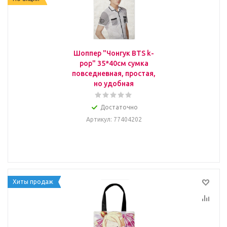
Шоппер "Чонгук BTS k-
pop" 35*40см сумка
повседневная, простая,
но удобная
Достаточно
Артикул
: 77404202
Хиты продаж