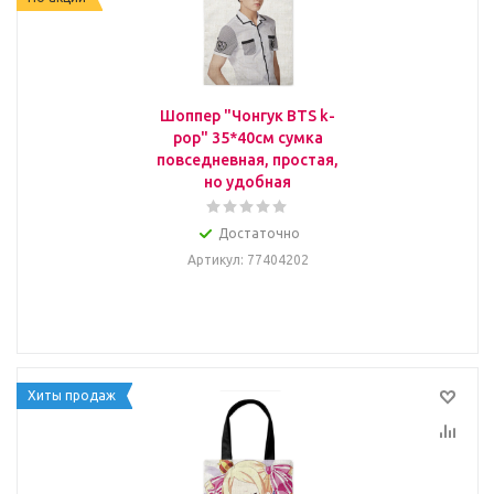
Шоппер "Чонгук BTS k-
pop" 35*40см сумка
повседневная, простая,
но удобная
Достаточно
Артикул
: 77404202
Хиты продаж