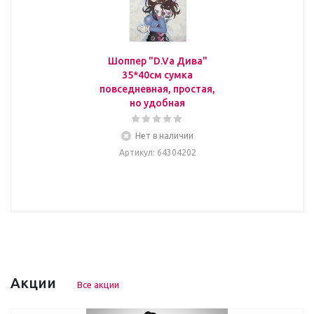
Шоппер "D.Va Дива"
35*40см сумка
повседневная, простая,
но удобная
Нет в наличии
Артикул
: 64304202
Акции
Все акции