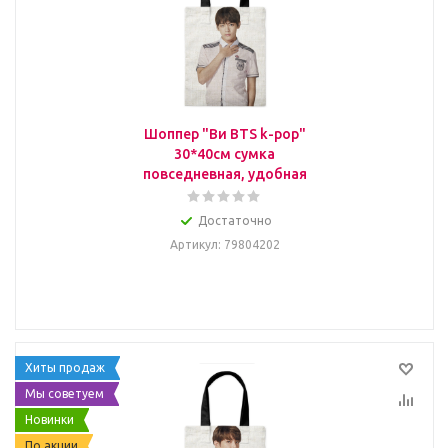
Шоппер "Ви BTS k-pop"
30*40см сумка
повседневная, удобная
Достаточно
Артикул
: 79804202
Хиты продаж
Мы советуем
Новинки
По акции