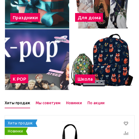
Праздники
Для дома
К POP
Школа
Хиты продаж
Мы советуем
Новинки
По акции
Хиты продаж
Новинки