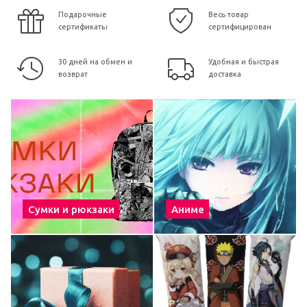
Подарочные
Весь товар
сертификаты
сертифицирован
30 дней на обмен и
Удобная и быстрая
возврат
доставка
Сумки и рюкзаки
Аниме