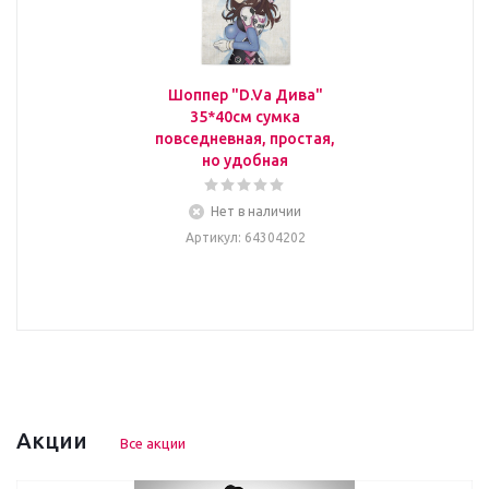
Шоппер "D.Va Дива"
35*40см сумка
повседневная, простая,
но удобная
Нет в наличии
Артикул
: 64304202
Акции
Все акции