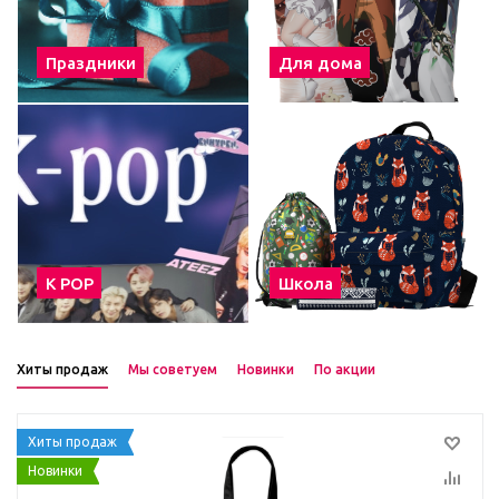
Праздники
Для дома
К POP
Школа
Хиты продаж
Мы советуем
Новинки
По акции
Хиты продаж
Новинки