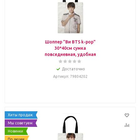
Шоппер "Ви BTS k-pop"
30*40см сумка
повседневная, удобная
Достаточно
Артикул
: 79804202
Хиты продаж
Мы советуем
Новинки
По акции