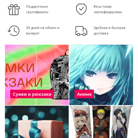
Подарочные
Весь товар
сертификаты
сертифицирован
30 дней на обмен и
Удобная и быстрая
возврат
доставка
Сумки и рюкзаки
Аниме