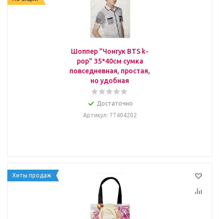
Шоппер "Чонгук BTS k-
pop" 35*40см сумка
повседневная, простая,
но удобная
Достаточно
Артикул
: 77404202
Хиты продаж