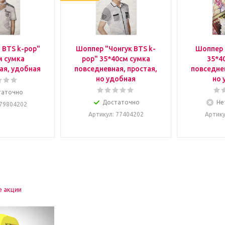
 BTS k-pop"
Шоппер "Чонгук BTS k-
Шоппер 
м сумка
pop" 35*40см сумка
35*4
ая, удобная
повседневная, простая,
повседнев
но удобная
но 
таточно
Достаточно
Не
 79804202
Артикул
: 77404202
Артик
е акции