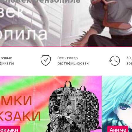
рочные
Весь товар
30
фикаты
сертифицирован
во
рюкзаки
Аниме