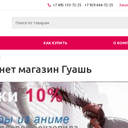
+7 495 133-72-25
+7 929 644-72-25
Зака
КАК КУПИТЬ
О КОМ
г
нет магазин Гуашь
еловек бензопила