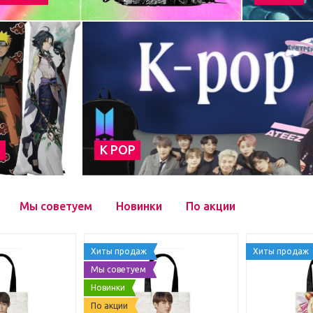
а
К POP
Мы советуем
Новинки
По акции
Хиты продаж
Хиты продаж
Мы советуем
Новинки
По акции