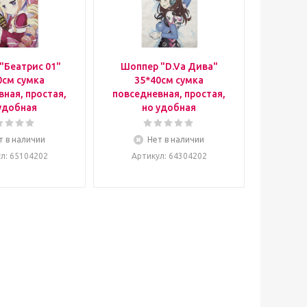
"Беатрис 01"
Шоппер "D.Va Дива"
0см сумка
35*40см сумка
ная, простая,
повседневная, простая,
удобная
но удобная
т в наличии
Нет в наличии
ул
: 65104202
Артикул
: 64304202