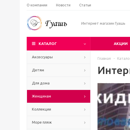
О компании
Новости
Статьи
Интернет магазин Гуашь
КАТАЛОГ
АКЦИИ
Аксессуары
Главная
-
Катало
Интер
Детям
Для дома
Женщинам
Коллекции
Море пляж
Ч