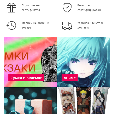
Подарочные
Весь товар
сертификаты
сертифицирован
30 дней на обмен и
Удобная и быстрая
возврат
доставка
Сумки и рюкзаки
Аниме