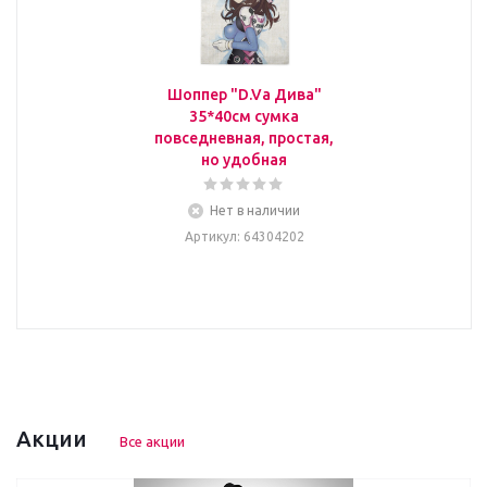
Шоппер "D.Va Дива"
35*40см сумка
повседневная, простая,
но удобная
Нет в наличии
Артикул
: 64304202
Акции
Все акции