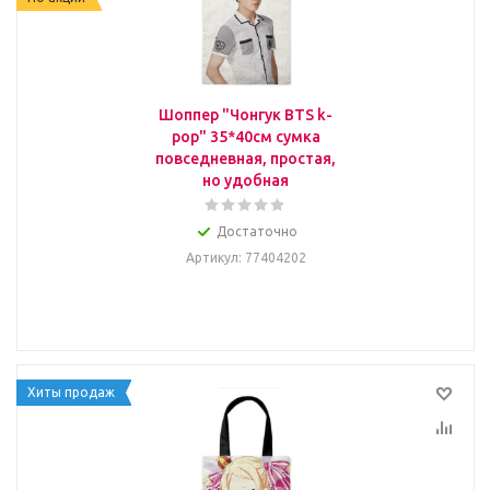
Шоппер "Чонгук BTS k-
pop" 35*40см сумка
повседневная, простая,
но удобная
Достаточно
Артикул
: 77404202
Хиты продаж