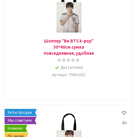
Шоппер "Ви BTS k-pop"
30*40см сумка
повседневная, удобная
Достаточно
Артикул
: 79804202
Хиты продаж
Мы советуем
Новинки
По акции