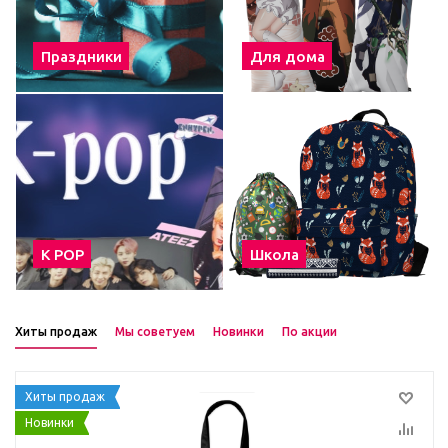
Праздники
Для дома
К POP
Школа
Хиты продаж
Мы советуем
Новинки
По акции
Хиты продаж
Новинки