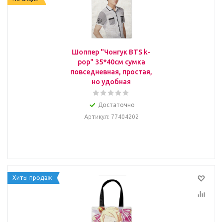
Шоппер "Чонгук BTS k-
pop" 35*40см сумка
повседневная, простая,
но удобная
Достаточно
Артикул
: 77404202
Хиты продаж