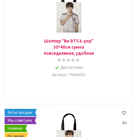
Шоппер "Ви BTS k-pop"
30*40см сумка
повседневная, удобная
Достаточно
Артикул
: 79804202
Хиты продаж
Мы советуем
Новинки
По акции