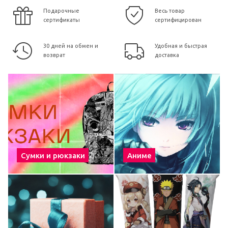
Подарочные
Весь товар
сертификаты
сертифицирован
30 дней на обмен и
Удобная и быстрая
возврат
доставка
Сумки и рюкзаки
Аниме