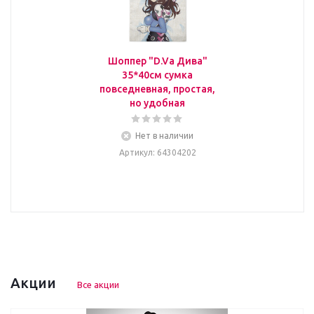
Шоппер "D.Va Дива"
35*40см сумка
повседневная, простая,
но удобная
Нет в наличии
Артикул
: 64304202
Акции
Все акции