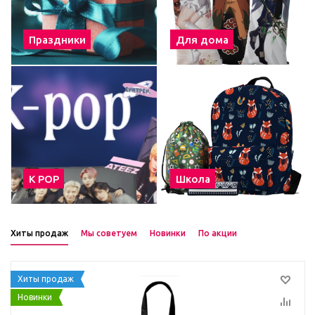
Праздники
Для дома
К POP
Школа
Хиты продаж
Мы советуем
Новинки
По акции
Хиты продаж
Новинки