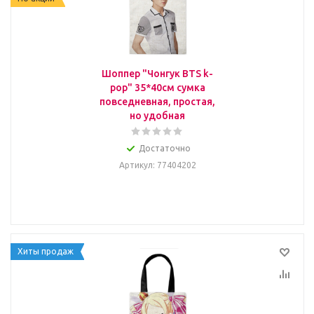
Шоппер "Чонгук BTS k-
pop" 35*40см сумка
повседневная, простая,
но удобная
Достаточно
Артикул
: 77404202
Хиты продаж