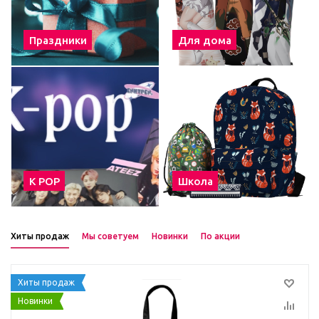
Праздники
Для дома
К POP
Школа
Хиты продаж
Мы советуем
Новинки
По акции
Хиты продаж
Новинки