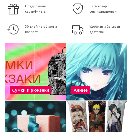
Подарочные
Весь товар
сертификаты
сертифицирован
30 дней на обмен и
Удобная и быстрая
возврат
доставка
Сумки и рюкзаки
Аниме