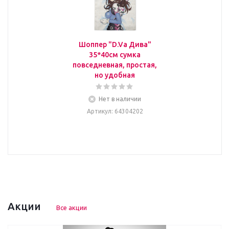
Шоппер "D.Va Дива"
35*40см сумка
повседневная, простая,
но удобная
Нет в наличии
Артикул
: 64304202
Акции
Все акции