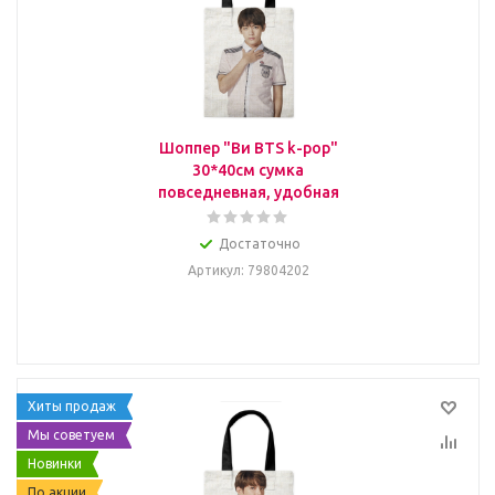
Шоппер "Ви BTS k-pop"
30*40см сумка
повседневная, удобная
Достаточно
Артикул
: 79804202
Хиты продаж
Мы советуем
Новинки
По акции