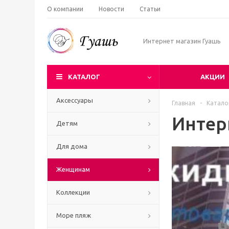
О компании
Новости
Статьи
Интернет магазин Гуашь
КАТАЛОГ
АКЦИИ
Аксессуары
Главная
-
Катало
Интер
Детям
Для дома
Женщинам
Коллекции
Море пляж
Ч