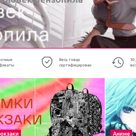
рочные
Весь товар
30
фикаты
сертифицирован
во
рюкзаки
Аниме