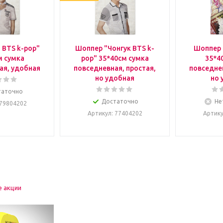
 BTS k-pop"
Шоппер "Чонгук BTS k-
Шоппер 
м сумка
pop" 35*40см сумка
35*4
ая, удобная
повседневная, простая,
повседнев
но удобная
но 
таточно
Достаточно
Не
 79804202
Артикул
: 77404202
Артик
е акции