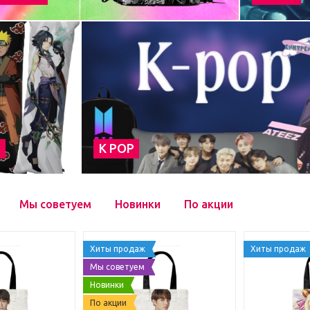
а
К POP
Мы советуем
Новинки
По акции
Хиты продаж
Хиты продаж
Мы советуем
Новинки
По акции