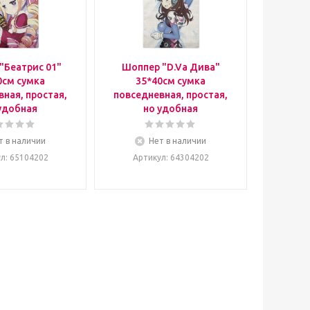
"Беатрис 01"
Шоппер "D.Va Дива"
0см сумка
35*40см сумка
ная, простая,
повседневная, простая,
удобная
но удобная
т в наличии
Нет в наличии
ул
: 65104202
Артикул
: 64304202