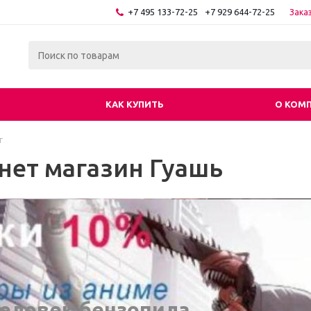
+7 495 133-72-25
+7 929 644-72-25
Зака
КАК КУПИТЬ
О КОМ
г
нет магазин Гуашь
еловек бензопила