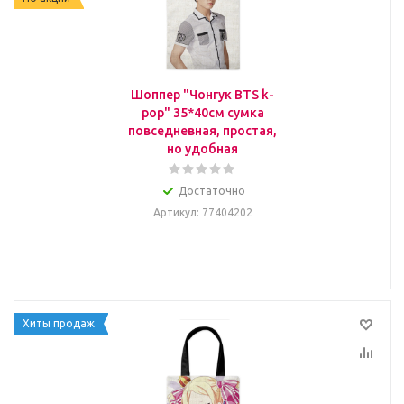
Шоппер "Чонгук BTS k-
pop" 35*40см сумка
повседневная, простая,
но удобная
Достаточно
Артикул
: 77404202
Хиты продаж