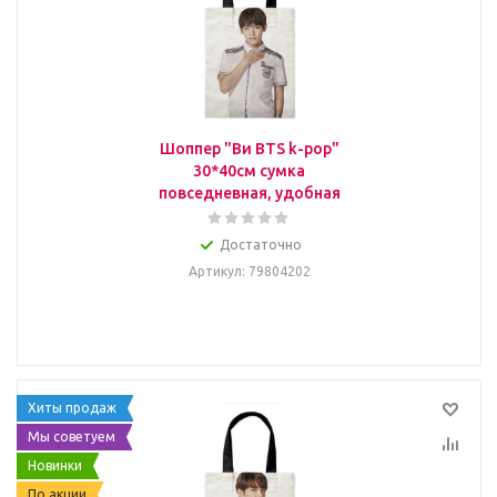
Шоппер "Ви BTS k-pop"
30*40см сумка
повседневная, удобная
Достаточно
Артикул
: 79804202
Хиты продаж
Мы советуем
Новинки
По акции