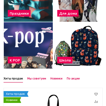
Праздники
Для дома
К POP
Школа
Хиты продаж
Мы советуем
Новинки
По акции
Хиты продаж
Новинки