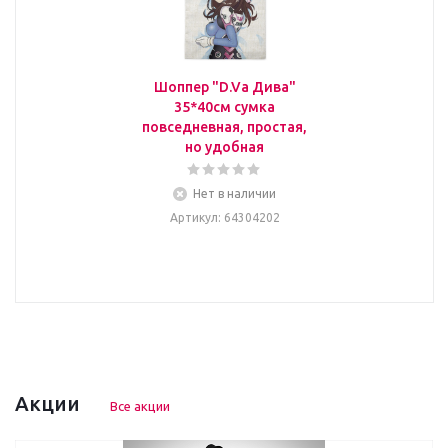
Шоппер "D.Va Дива"
35*40см сумка
повседневная, простая,
но удобная
Нет в наличии
Артикул
: 64304202
Акции
Все акции