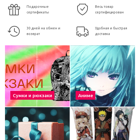
Подарочные
Весь товар
сертификаты
сертифицирован
30 дней на обмен и
Удобная и быстрая
возврат
доставка
Сумки и рюкзаки
Аниме