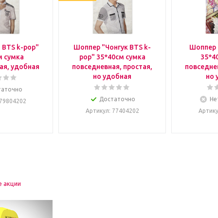
 BTS k-pop"
Шоппер "Чонгук BTS k-
Шоппер 
м сумка
pop" 35*40см сумка
35*4
ая, удобная
повседневная, простая,
повседнев
но удобная
но 
таточно
Достаточно
Не
 79804202
Артикул
: 77404202
Артик
е акции