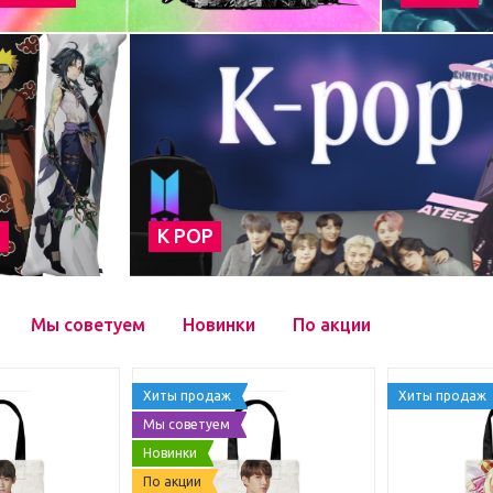
а
К POP
Мы советуем
Новинки
По акции
Хиты продаж
Хиты продаж
Мы советуем
Новинки
По акции