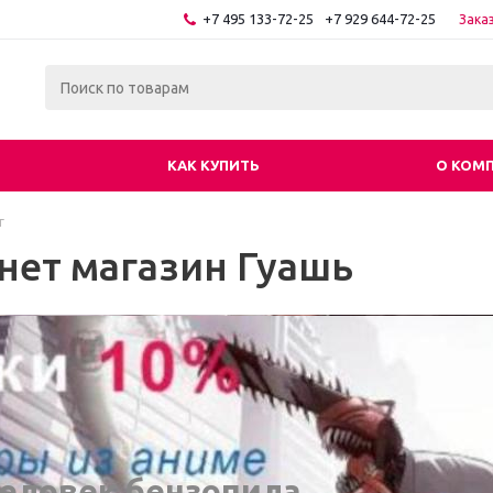
+7 495 133-72-25
+7 929 644-72-25
Зака
КАК КУПИТЬ
О КОМ
г
нет магазин Гуашь
еловек бензопила