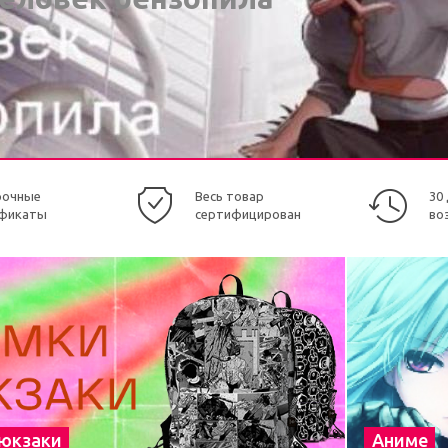
рочные
Весь товар
30
фикаты
сертифицирован
во
рюкзаки
Аниме