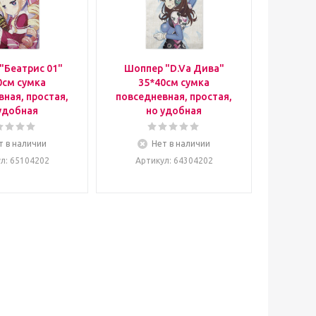
"Беатрис 01"
Шоппер "D.Va Дива"
0см сумка
35*40см сумка
ная, простая,
повседневная, простая,
удобная
но удобная
т в наличии
Нет в наличии
ул
: 65104202
Артикул
: 64304202