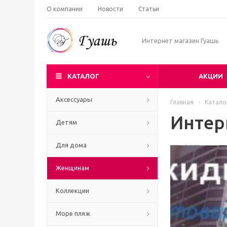
О компании
Новости
Статьи
Интернет магазин Гуашь
КАТАЛОГ
АКЦИИ
Аксессуары
Главная
-
Катало
Интер
Детям
Для дома
Женщинам
Коллекции
Море пляж
Ч