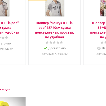
 BTS k-pop"
Шоппер "Чонгук BTS k-
Шоппер 
м сумка
pop" 35*40см сумка
35*4
ая, удобная
повседневная, простая,
повседнев
но удобная
но 
таточно
Достаточно
Не
 79804202
Артикул
: 77404202
Артик
е акции