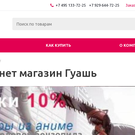
+7 495 133-72-25
+7 929 644-72-25
Зака
КАК КУПИТЬ
О КОМ
г
нет магазин Гуашь
еловек бензопила