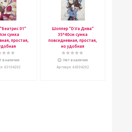
"Беатрис 01"
Шоппер "D.Va Дива"
0см сумка
35*40см сумка
ная, простая,
повседневная, простая,
удобная
но удобная
т в наличии
Нет в наличии
ул
: 65104202
Артикул
: 64304202