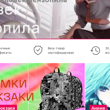
рочные
Весь товар
30
фикаты
сертифицирован
во
рюкзаки
Аниме