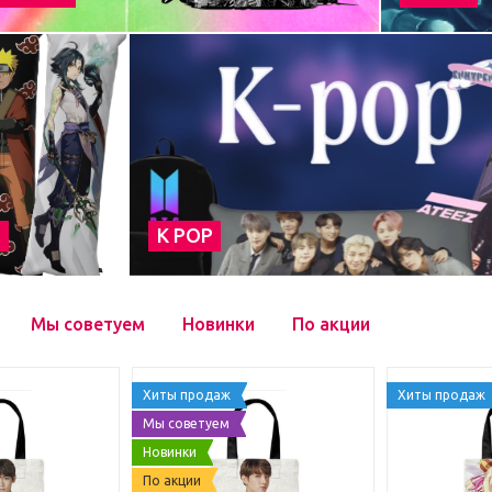
а
К POP
Мы советуем
Новинки
По акции
Хиты продаж
Хиты продаж
Мы советуем
Новинки
По акции