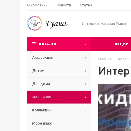
О компании
Новости
Статьи
Интернет магазин Гуашь
КАТАЛОГ
АКЦИИ
Аксессуары
Главная
-
Катало
Интер
Детям
Для дома
Женщинам
Коллекции
Море пляж
Ч