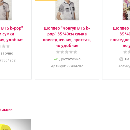
 BTS k-pop"
Шоппер "Чонгук BTS k-
Шоппер 
м сумка
pop" 35*40см сумка
35*4
ая, удобная
повседневная, простая,
повседнев
но удобная
но 
таточно
Достаточно
Не
 79804202
Артикул
: 77404202
Артик
е акции