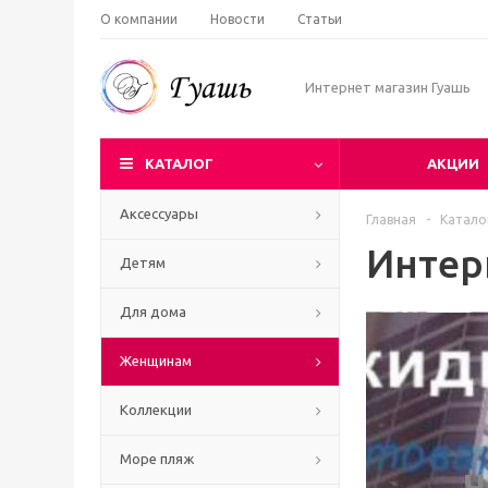
О компании
Новости
Статьи
Интернет магазин Гуашь
КАТАЛОГ
АКЦИИ
Аксессуары
Главная
-
Катало
Интер
Детям
Для дома
Женщинам
Коллекции
Море пляж
Ч