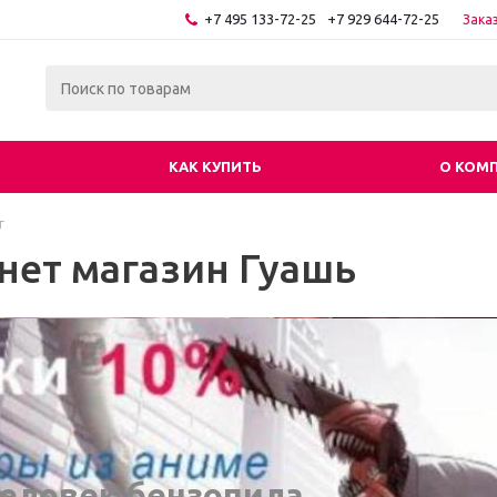
+7 495 133-72-25
+7 929 644-72-25
Зака
КАК КУПИТЬ
О КОМ
г
нет магазин Гуашь
еловек бензопила