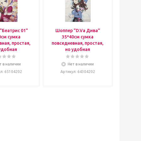
"Беатрис 01"
Шоппер "D.Va Дива"
0см сумка
35*40см сумка
ная, простая,
повседневная, простая,
удобная
но удобная
т в наличии
Нет в наличии
ул
: 65104202
Артикул
: 64304202