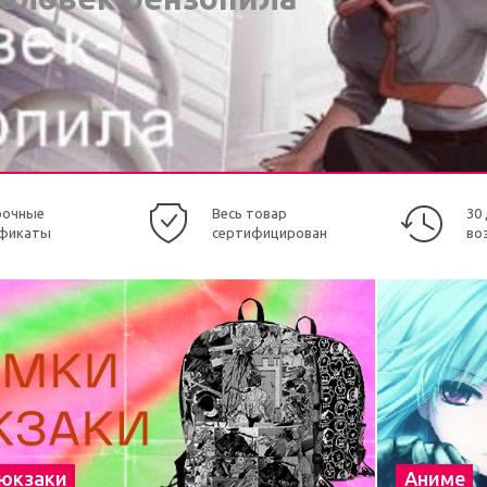
рочные
Весь товар
30
фикаты
сертифицирован
во
рюкзаки
Аниме