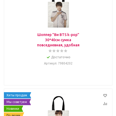
Шоппер "Ви BTS k-pop"
30*40см сумка
повседневная, удобная
Достаточно
Артикул
: 79804202
Хиты продаж
Мы советуем
Новинки
По акции