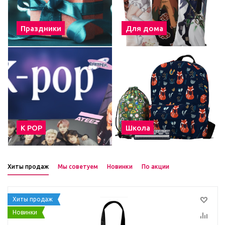
Праздники
Для дома
К POP
Школа
Хиты продаж
Мы советуем
Новинки
По акции
Хиты продаж
Новинки