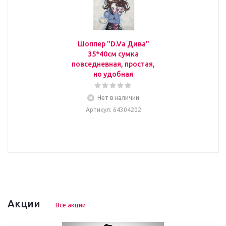
Шоппер "D.Va Дива"
35*40см сумка
повседневная, простая,
но удобная
Нет в наличии
Артикул
: 64304202
Акции
Все акции