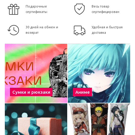
Подарочные
Весь товар
сертификаты
сертифицирован
30 дней на обмен и
Удобная и быстрая
возврат
доставка
Сумки и рюкзаки
Аниме