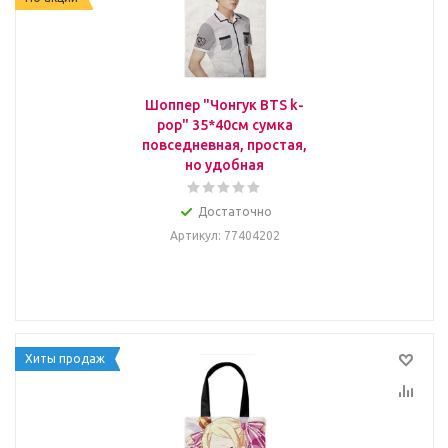
Шоппер "Чонгук BTS k-
pop" 35*40см сумка
повседневная, простая,
но удобная
Достаточно
Артикул
: 77404202
Хиты продаж