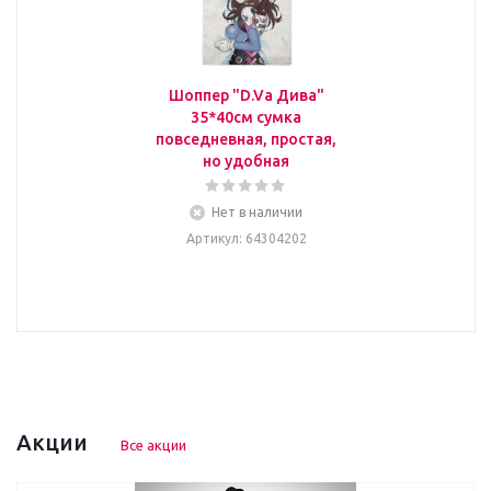
Шоппер "D.Va Дива"
35*40см сумка
повседневная, простая,
но удобная
Нет в наличии
Артикул
: 64304202
Акции
Все акции