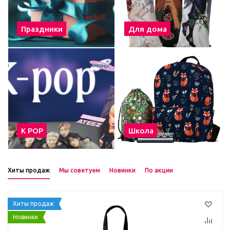
Праздники
Для дома
К POP
Школа
Хиты продаж
Мы советуем
Новинки
По акции
Хиты продаж
Новинки