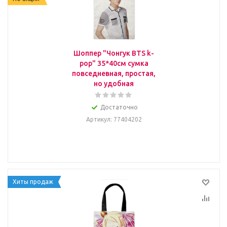
Шоппер "Чонгук BTS k-
pop" 35*40см сумка
повседневная, простая,
но удобная
Достаточно
Артикул
: 77404202
Хиты продаж