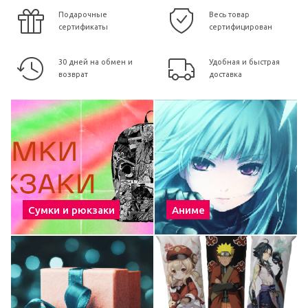
Подарочные
Весь товар
сертификаты
сертифицирован
30 дней на обмен и
Удобная и быстрая
возврат
доставка
Сумки и рюкзаки
Аниме