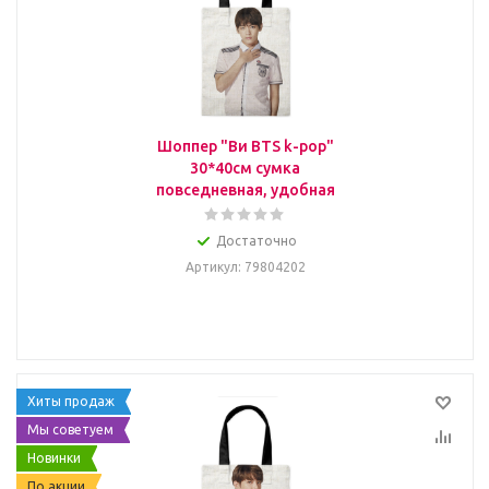
Шоппер "Ви BTS k-pop"
30*40см сумка
повседневная, удобная
Достаточно
Артикул
: 79804202
Хиты продаж
Мы советуем
Новинки
По акции