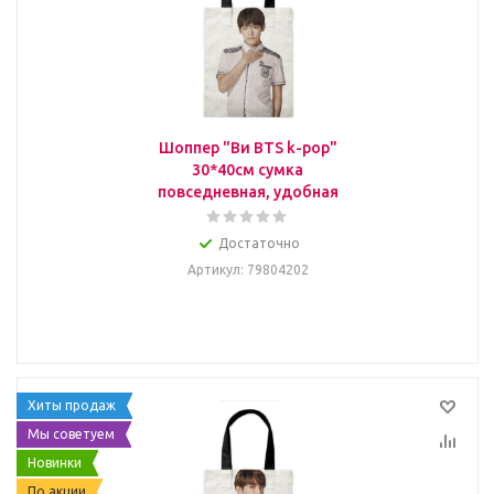
Шоппер "Ви BTS k-pop"
30*40см сумка
повседневная, удобная
Достаточно
Артикул
: 79804202
Хиты продаж
Мы советуем
Новинки
По акции