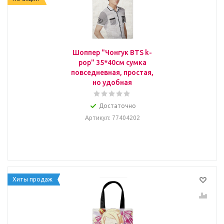
Шоппер "Чонгук BTS k-
pop" 35*40см сумка
повседневная, простая,
но удобная
Достаточно
Артикул
: 77404202
Хиты продаж