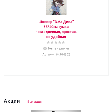
Шоппер "D.Va Дива"
35*40см сумка
повседневная, простая,
но удобная
Нет в наличии
Артикул
: 64304202
Акции
Все акции