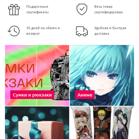
Подарочные
Весь товар
сертификаты
сертифицирован
30 дней на обмен и
Удобная и быстрая
возврат
доставка
Сумки и рюкзаки
Аниме