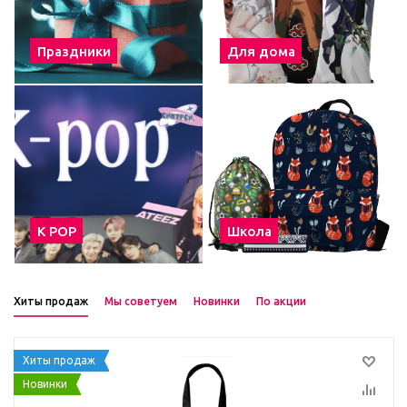
Праздники
Для дома
К POP
Школа
Хиты продаж
Мы советуем
Новинки
По акции
Хиты продаж
Новинки