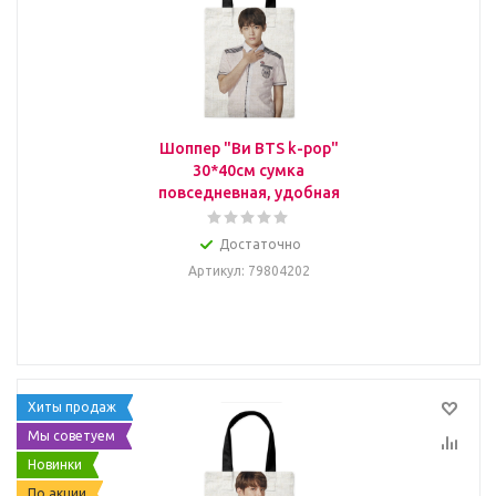
Шоппер "Ви BTS k-pop"
30*40см сумка
повседневная, удобная
Достаточно
Артикул
: 79804202
Хиты продаж
Мы советуем
Новинки
По акции