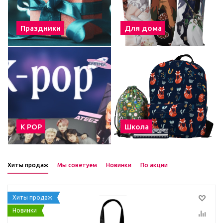
Праздники
Для дома
К POP
Школа
Хиты продаж
Мы советуем
Новинки
По акции
Хиты продаж
Новинки