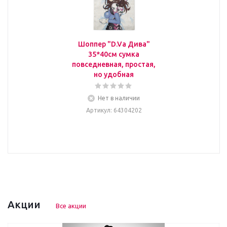
Шоппер "D.Va Дива"
35*40см сумка
повседневная, простая,
но удобная
Нет в наличии
Артикул
: 64304202
Акции
Все акции