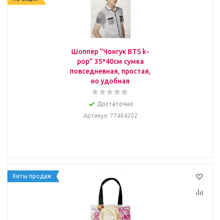
Шоппер "Чонгук BTS k-
pop" 35*40см сумка
повседневная, простая,
но удобная
Достаточно
Артикул
: 77404202
Хиты продаж