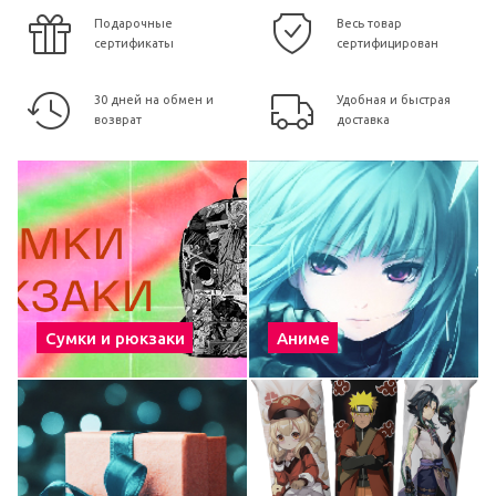
Подарочные
Весь товар
сертификаты
сертифицирован
30 дней на обмен и
Удобная и быстрая
возврат
доставка
Сумки и рюкзаки
Аниме