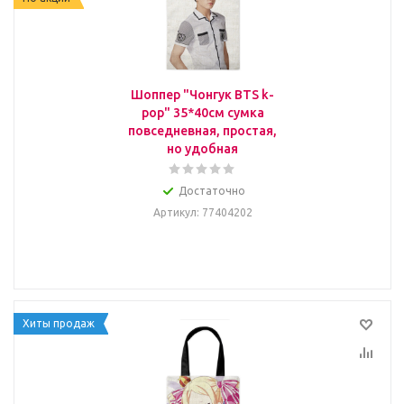
Шоппер "Чонгук BTS k-
pop" 35*40см сумка
повседневная, простая,
но удобная
Достаточно
Артикул
: 77404202
Хиты продаж