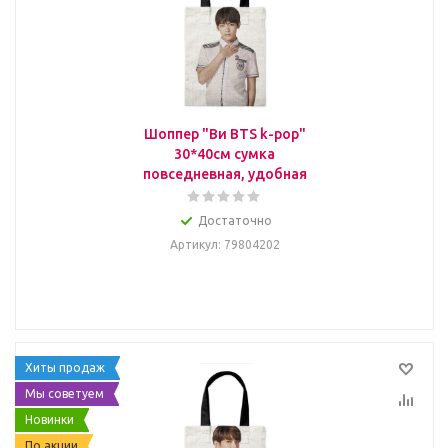
Шоппер "Ви BTS k-pop"
30*40см сумка
повседневная, удобная
Достаточно
Артикул
: 79804202
Хиты продаж
Мы советуем
Новинки
По акции