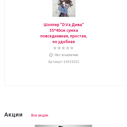
Шоппер "D.Va Дива"
35*40см сумка
повседневная, простая,
но удобная
Нет в наличии
Артикул
: 64304202
Акции
Все акции