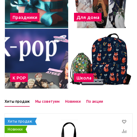
Праздники
Для дома
К POP
Школа
Хиты продаж
Мы советуем
Новинки
По акции
Хиты продаж
Новинки