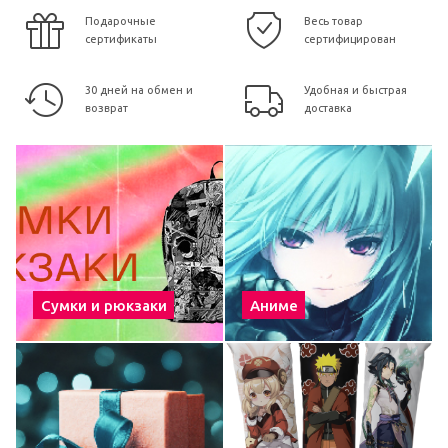
Подарочные
Весь товар
сертификаты
сертифицирован
30 дней на обмен и
Удобная и быстрая
возврат
доставка
Сумки и рюкзаки
Аниме