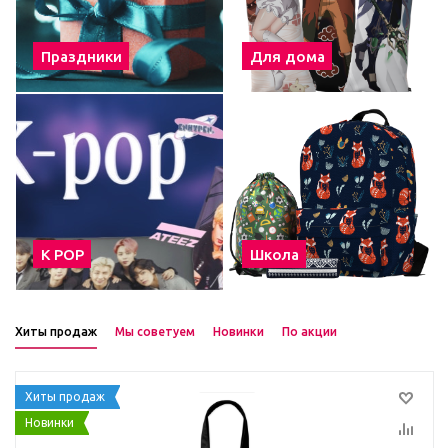
Праздники
Для дома
К POP
Школа
Хиты продаж
Мы советуем
Новинки
По акции
Хиты продаж
Новинки