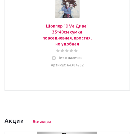
Шоппер "D.Va Дива"
35*40см сумка
повседневная, простая,
но удобная
Нет в наличии
Артикул
: 64304202
Акции
Все акции