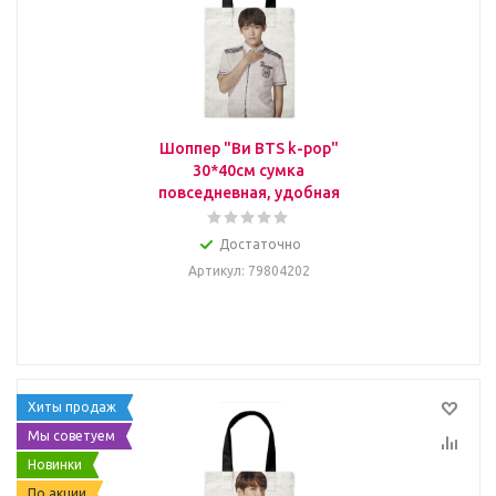
Шоппер "Ви BTS k-pop"
30*40см сумка
повседневная, удобная
Достаточно
Артикул
: 79804202
Хиты продаж
Мы советуем
Новинки
По акции