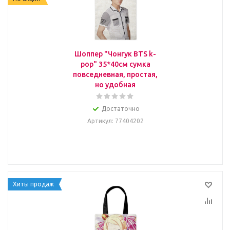
Шоппер "Чонгук BTS k-
pop" 35*40см сумка
повседневная, простая,
но удобная
Достаточно
Артикул
: 77404202
Хиты продаж