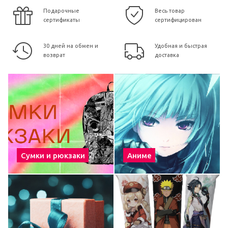
Подарочные
Весь товар
сертификаты
сертифицирован
30 дней на обмен и
Удобная и быстрая
возврат
доставка
Сумки и рюкзаки
Аниме