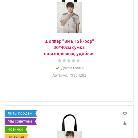
Шоппер "Ви BTS k-pop"
30*40см сумка
повседневная, удобная
Достаточно
Артикул
: 79804202
Хиты продаж
Мы советуем
Новинки
По акции