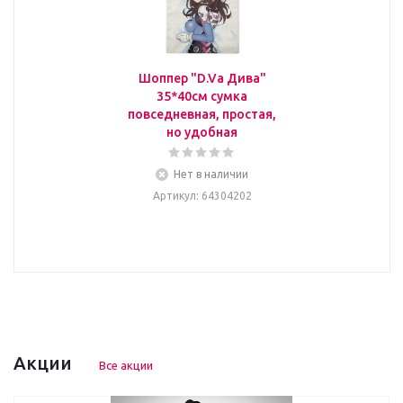
Шоппер "D.Va Дива"
35*40см сумка
повседневная, простая,
но удобная
Нет в наличии
Артикул
: 64304202
Акции
Все акции