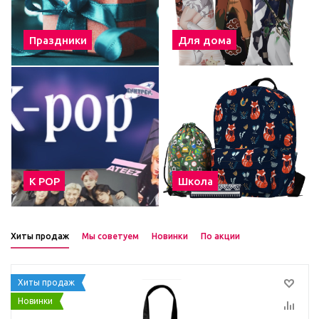
Праздники
Для дома
К POP
Школа
Хиты продаж
Мы советуем
Новинки
По акции
Хиты продаж
Новинки