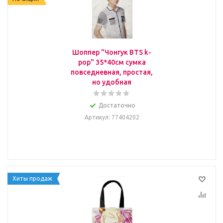
Шоппер "Чонгук BTS k-
pop" 35*40см сумка
повседневная, простая,
но удобная
Достаточно
Артикул
: 77404202
Хиты продаж