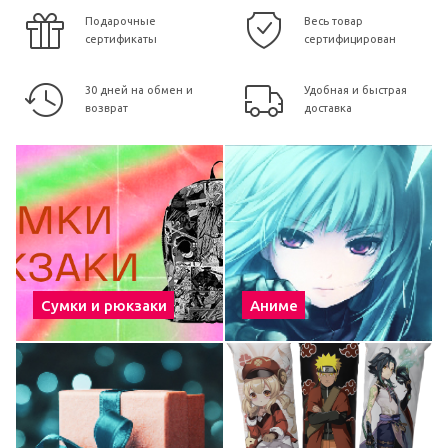
Подарочные
Весь товар
сертификаты
сертифицирован
30 дней на обмен и
Удобная и быстрая
возврат
доставка
Сумки и рюкзаки
Аниме