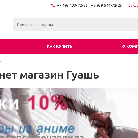
+7 495 133-72-25
+7 929 644-72-25
Зака
КАК КУПИТЬ
О КОМ
г
нет магазин Гуашь
еловек бензопила