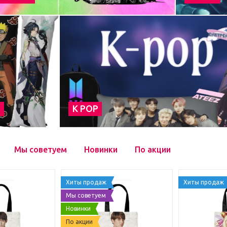
а
К POP
Мы советуем
Новинки
По акции
Хиты продаж
Хиты продаж
Мы советуем
Новинки
По акции