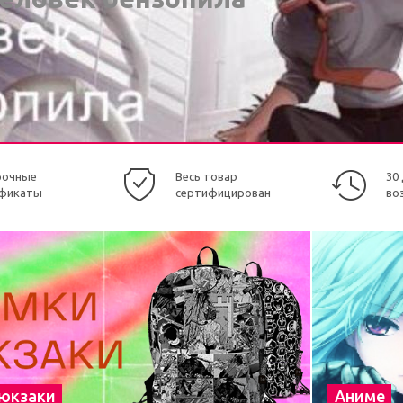
рочные
Весь товар
30
фикаты
сертифицирован
во
рюкзаки
Аниме