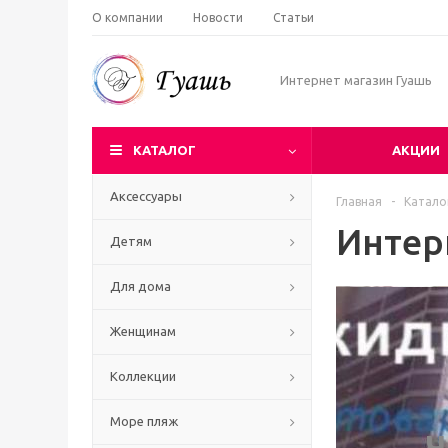
О компании
Новости
Статьи
Интернет магазин Гуашь
КАТАЛОГ
АКЦИИ
Аксессуары
Главная
-
Катало
Интер
Детям
Для дома
Женщинам
Коллекции
Море пляж
Ч