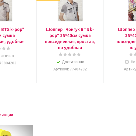
 BTS k-pop"
Шоппер "Чонгук BTS k-
Шоппер 
м сумка
pop" 35*40см сумка
35*4
ая, удобная
повседневная, простая,
повседнев
но удобная
но 
таточно
Достаточно
Не
 79804202
Артикул
: 77404202
Артик
е акции