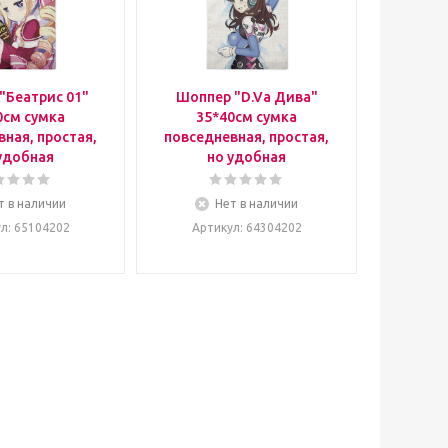
"Беатрис 01"
Шоппер "D.Va Дива"
0см сумка
35*40см сумка
ная, простая,
повседневная, простая,
удобная
но удобная
т в наличии
Нет в наличии
ул
: 65104202
Артикул
: 64304202