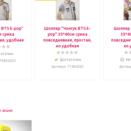
 BTS k-pop"
Шоппер "Чонгук BTS k-
Шоппер 
м сумка
pop" 35*40см сумка
35*4
ая, удобная
повседневная, простая,
повседнев
но удобная
но 
таточно
Достаточно
Не
 79804202
Артикул
: 77404202
Артик
е акции