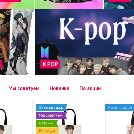
а
К POP
Мы советуем
Новинки
По акции
Хиты продаж
Хиты продаж
Мы советуем
Новинки
По акции