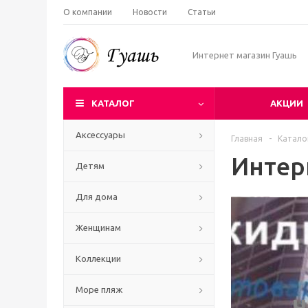
О компании
Новости
Статьи
Интернет магазин Гуашь
КАТАЛОГ
АКЦИИ
Аксессуары
Главная
-
Катало
Интер
Детям
Для дома
Женщинам
Коллекции
Море пляж
Ч