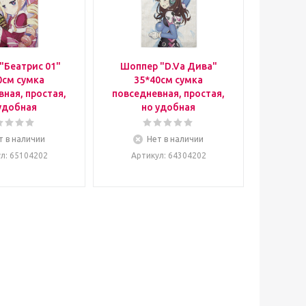
"Беатрис 01"
Шоппер "D.Va Дива"
0см сумка
35*40см сумка
ная, простая,
повседневная, простая,
удобная
но удобная
т в наличии
Нет в наличии
ул
: 65104202
Артикул
: 64304202