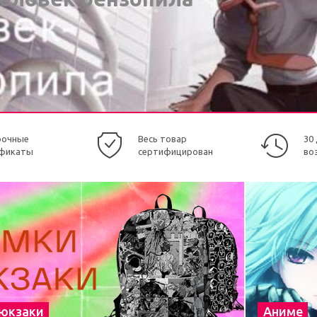
рочные
Весь товар
30
фикаты
сертифицирован
во
рюкзаки
Аниме