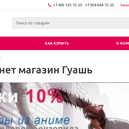
+7 495 133-72-25
+7 929 644-72-25
Зака
КАК КУПИТЬ
О КО
г
нет магазин Гуашь
еловек бензопила