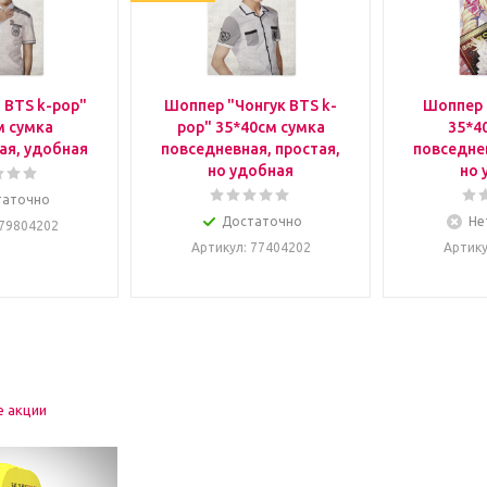
 BTS k-pop"
Шоппер "Чонгук BTS k-
Шоппер 
м сумка
pop" 35*40см сумка
35*4
ая, удобная
повседневная, простая,
повседнев
но удобная
но 
таточно
Достаточно
Не
 79804202
Артикул
: 77404202
Артик
е акции