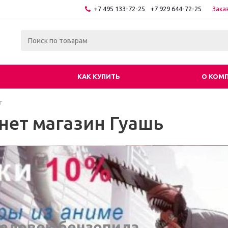
+7 495 133-72-25
+7 929 644-72-25
Зака
КАК КУПИТЬ
О КОМ
г
нет магазин Гуашь
еловек бензопила