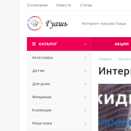
О компании
Новости
Статьи
Интернет магазин Гуашь
КАТАЛОГ
АКЦИИ
Аксессуары
Главная
-
Катало
Интер
Детям
Для дома
Женщинам
Коллекции
Море пляж
Ч