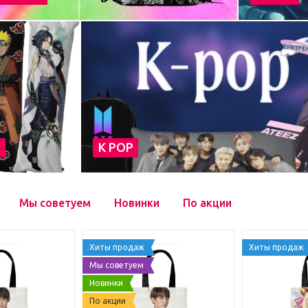
а
К POP
Мы советуем
Новинки
По акции
Хиты продаж
Хиты продаж
Мы советуем
Новинки
По акции