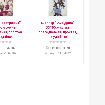
"Беатрис 01"
Шоппер "D.Va Дива"
0см сумка
35*40см сумка
ная, простая,
повседневная, простая,
удобная
но удобная
т в наличии
Нет в наличии
ул
: 65104202
Артикул
: 64304202