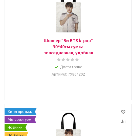
Шоппер "Ви BTS k-pop"
30*40см сумка
повседневная, удобная
Достаточно
Артикул
: 79804202
Хиты продаж
Мы советуем
Новинки
По акции