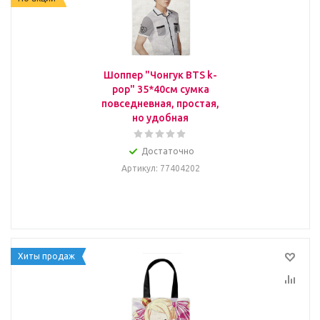
Шоппер "Чонгук BTS k-
pop" 35*40см сумка
повседневная, простая,
но удобная
Достаточно
Артикул
: 77404202
Хиты продаж