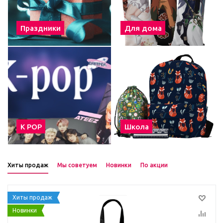
Праздники
Для дома
К POP
Школа
Хиты продаж
Мы советуем
Новинки
По акции
Хиты продаж
Новинки