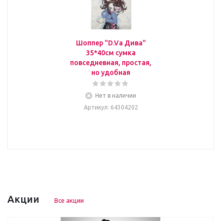
Шоппер "D.Va Дива"
35*40см сумка
повседневная, простая,
но удобная
Нет в наличии
Артикул
: 64304202
Акции
Все акции