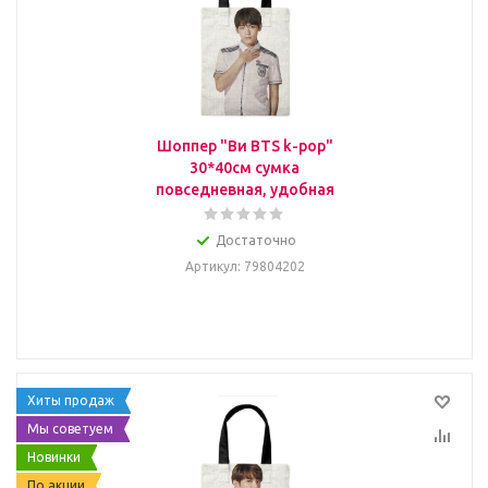
Шоппер "Ви BTS k-pop"
30*40см сумка
повседневная, удобная
Достаточно
Артикул
: 79804202
Хиты продаж
Мы советуем
Новинки
По акции