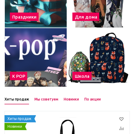
Праздники
Для дома
К POP
Школа
Хиты продаж
Мы советуем
Новинки
По акции
Хиты продаж
Новинки