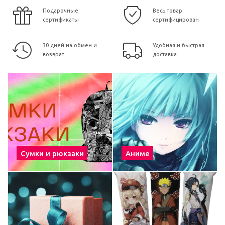
Подарочные
Весь товар
сертификаты
сертифицирован
30 дней на обмен и
Удобная и быстрая
возврат
доставка
Сумки и рюкзаки
Аниме