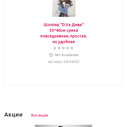
Шоппер "D.Va Дива"
35*40см сумка
повседневная, простая,
но удобная
Нет в наличии
Артикул
: 64304202
Акции
Все акции