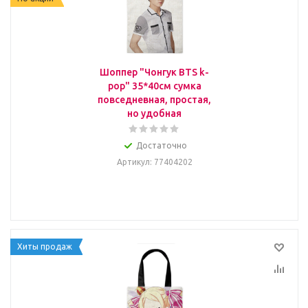
Шоппер "Чонгук BTS k-
pop" 35*40см сумка
повседневная, простая,
но удобная
Достаточно
Артикул
: 77404202
Хиты продаж