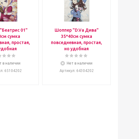
"Беатрис 01"
Шоппер "D.Va Дива"
0см сумка
35*40см сумка
ная, простая,
повседневная, простая,
удобная
но удобная
т в наличии
Нет в наличии
ул
: 65104202
Артикул
: 64304202