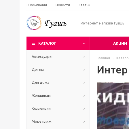
О компании
Новости
Статьи
Интернет магазин Гуашь
КАТАЛОГ
АКЦИИ
Аксессуары
Главная
-
Катало
Интер
Детям
Для дома
Женщинам
Коллекции
Море пляж
Ч