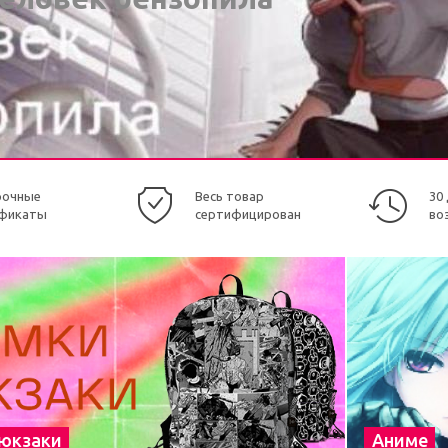
рочные
Весь товар
30
фикаты
сертифицирован
во
рюкзаки
Аниме