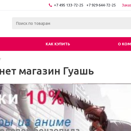
+7 495 133-72-25
+7 929 644-72-25
Зака
КАК КУПИТЬ
О КО
г
нет магазин Гуашь
еловек бензопила