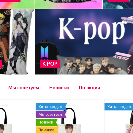
а
К POP
Мы советуем
Новинки
По акции
Хиты продаж
Хиты продаж
Мы советуем
Новинки
По акции