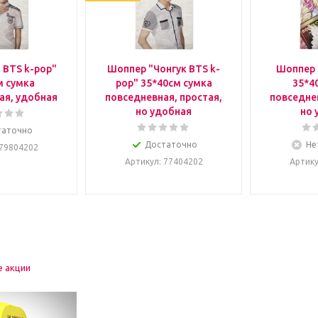
 BTS k-pop"
Шоппер "Чонгук BTS k-
Шоппер 
м сумка
pop" 35*40см сумка
35*4
ая, удобная
повседневная, простая,
повседнев
но удобная
но 
таточно
Достаточно
Не
 79804202
Артикул
: 77404202
Артик
е акции