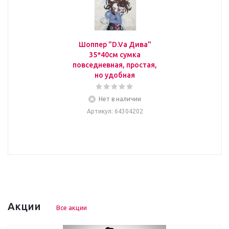
Шоппер "D.Va Дива"
35*40см сумка
повседневная, простая,
но удобная
Нет в наличии
Артикул
: 64304202
Акции
Все акции