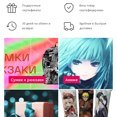
Подарочные
Весь товар
сертификаты
сертифицирован
30 дней на обмен и
Удобная и быстрая
возврат
доставка
Сумки и рюкзаки
Аниме