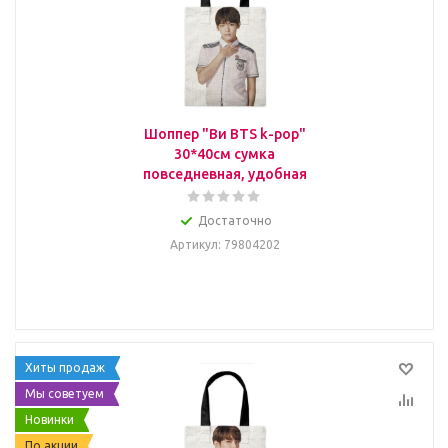
Шоппер "Ви BTS k-pop"
30*40см сумка
повседневная, удобная
Достаточно
Артикул
: 79804202
Хиты продаж
Мы советуем
Новинки
По акции