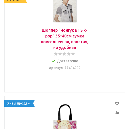
Шоппер "Чонгук BTS k-
pop" 35*40см сумка
повседневная, простая,
но удобная
Достаточно
Артикул
: 77404202
Хиты продаж