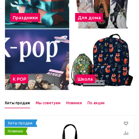
Праздники
Для дома
К POP
Школа
Хиты продаж
Мы советуем
Новинки
По акции
Хиты продаж
Новинки