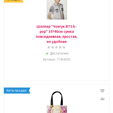
Шоппер "Чонгук BTS k-
pop" 35*40см сумка
повседневная, простая,
но удобная
Достаточно
Артикул
: 77404202
Хиты продаж