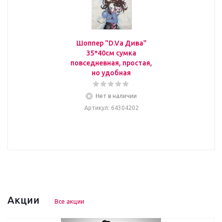
Шоппер "D.Va Дива"
35*40см сумка
повседневная, простая,
но удобная
Нет в наличии
Артикул
: 64304202
Акции
Все акции