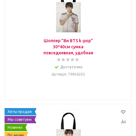
Шоппер "Ви BTS k-pop"
30*40см сумка
повседневная, удобная
Достаточно
Артикул
: 79804202
Хиты продаж
Мы советуем
Новинки
По акции