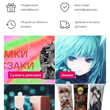
Подарочные
Весь товар
сертификаты
сертифицирован
30 дней на обмен и
Удобная и быстрая
возврат
доставка
Сумки и рюкзаки
Аниме