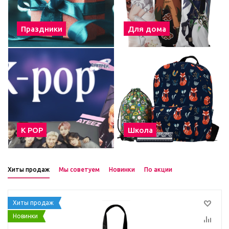
Праздники
Для дома
К POP
Школа
Хиты продаж
Мы советуем
Новинки
По акции
Хиты продаж
Новинки