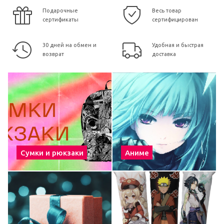
Подарочные
Весь товар
сертификаты
сертифицирован
30 дней на обмен и
Удобная и быстрая
возврат
доставка
Сумки и рюкзаки
Аниме