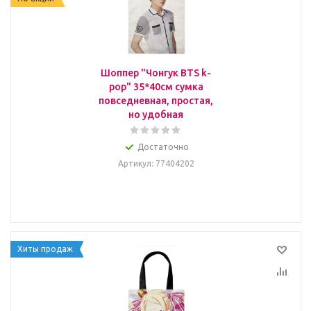
Шоппер "Чонгук BTS k-
pop" 35*40см сумка
повседневная, простая,
но удобная
Достаточно
Артикул
: 77404202
Хиты продаж