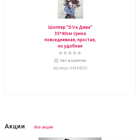
Шоппер "D.Va Дива"
35*40см сумка
повседневная, простая,
но удобная
Нет в наличии
Артикул
: 64304202
Акции
Все акции