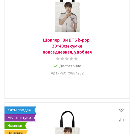
Шоппер "Ви BTS k-pop"
30*40см сумка
повседневная, удобная
Достаточно
Артикул
: 79804202
Хиты продаж
Мы советуем
Новинки
По акции