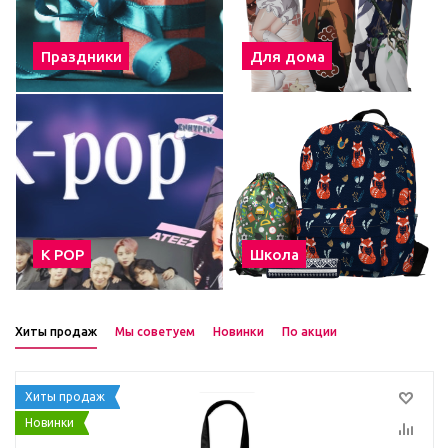
Праздники
Для дома
К POP
Школа
Хиты продаж
Мы советуем
Новинки
По акции
Хиты продаж
Новинки