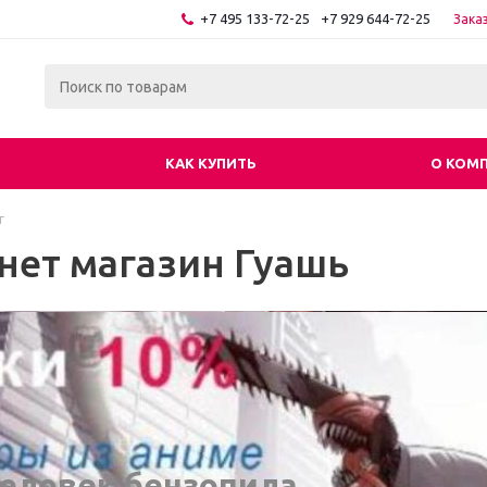
+7 495 133-72-25
+7 929 644-72-25
Зака
КАК КУПИТЬ
О КОМ
г
нет магазин Гуашь
еловек бензопила