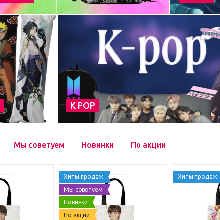
а
К POP
Мы советуем
Новинки
По акции
Хиты продаж
Хиты продаж
Мы советуем
Новинки
По акции