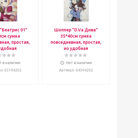
"Беатрис 01"
Шоппер "D.Va Дива"
0см сумка
35*40см сумка
ная, простая,
повседневная, простая,
удобная
но удобная
т в наличии
Нет в наличии
ул
: 65104202
Артикул
: 64304202