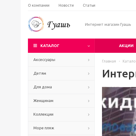
О компании
Новости
Статьи
Интернет магазин Гуашь
КАТАЛОГ
АКЦИИ
Аксессуары
Главная
-
Катало
Интер
Детям
Для дома
Женщинам
Коллекции
Море пляж
Ч