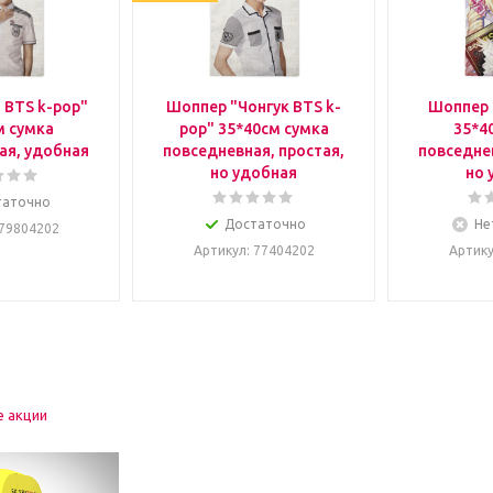
 BTS k-pop"
Шоппер "Чонгук BTS k-
Шоппер 
м сумка
pop" 35*40см сумка
35*4
ая, удобная
повседневная, простая,
повседнев
но удобная
но 
таточно
Достаточно
Не
 79804202
Артикул
: 77404202
Артик
е акции