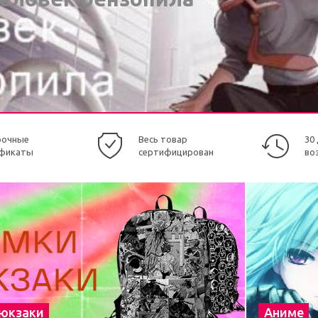
рочные
Весь товар
30
фикаты
сертифицирован
во
рюкзаки
Аниме