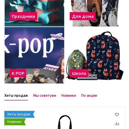
Праздники
Для дома
К POP
Школа
Хиты продаж
Мы советуем
Новинки
По акции
Хиты продаж
Новинки