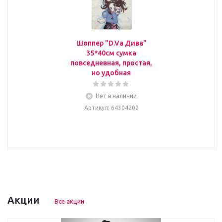
Шоппер "D.Va Дива"
35*40см сумка
повседневная, простая,
но удобная
Нет в наличии
Артикул
: 64304202
Акции
Все акции