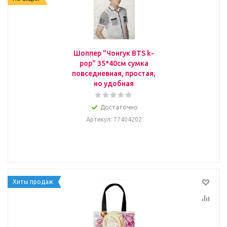
Шоппер "Чонгук BTS k-
pop" 35*40см сумка
повседневная, простая,
но удобная
Достаточно
Артикул
: 77404202
Хиты продаж