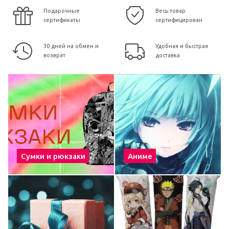
Подарочные
Весь товар
сертификаты
сертифицирован
30 дней на обмен и
Удобная и быстрая
возврат
доставка
Сумки и рюкзаки
Аниме