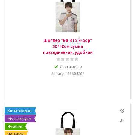
Шоппер "Ви BTS k-pop"
30*40см сумка
повседневная, удобная
Достаточно
Артикул
: 79804202
Хиты продаж
Мы советуем
Новинки
По акции