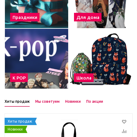
Праздники
Для дома
К POP
Школа
Хиты продаж
Мы советуем
Новинки
По акции
Хиты продаж
Новинки