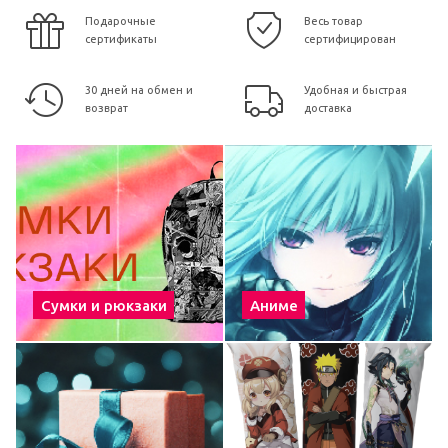
Подарочные
Весь товар
сертификаты
сертифицирован
30 дней на обмен и
Удобная и быстрая
возврат
доставка
Сумки и рюкзаки
Аниме