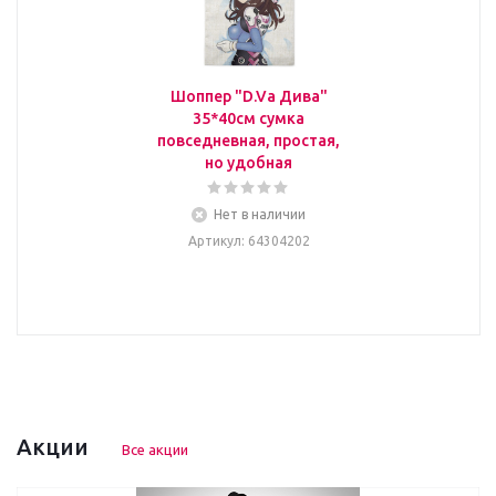
Шоппер "D.Va Дива"
35*40см сумка
повседневная, простая,
но удобная
Нет в наличии
Артикул
: 64304202
Акции
Все акции