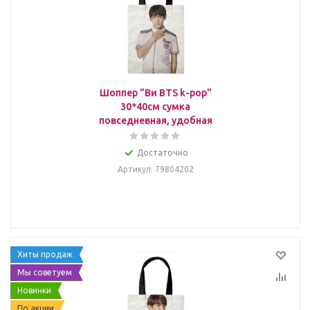
Шоппер "Ви BTS k-pop"
30*40см сумка
повседневная, удобная
Достаточно
Артикул
: 79804202
Хиты продаж
Мы советуем
Новинки
По акции