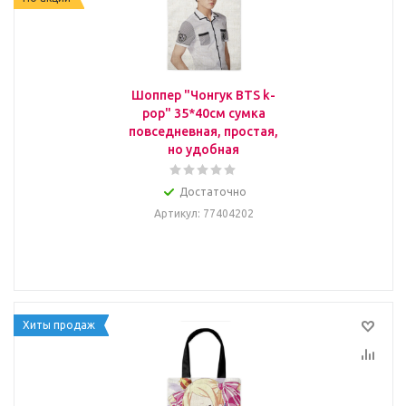
Шоппер "Чонгук BTS k-
pop" 35*40см сумка
повседневная, простая,
но удобная
Достаточно
Артикул
: 77404202
Хиты продаж