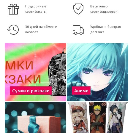
Подарочные
Весь товар
сертификаты
сертифицирован
30 дней на обмен и
Удобная и быстрая
возврат
доставка
Сумки и рюкзаки
Аниме