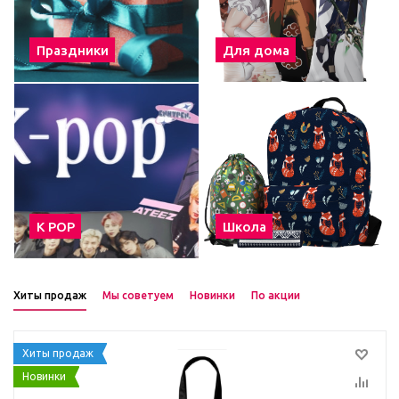
Праздники
Для дома
К POP
Школа
Хиты продаж
Мы советуем
Новинки
По акции
Хиты продаж
Новинки