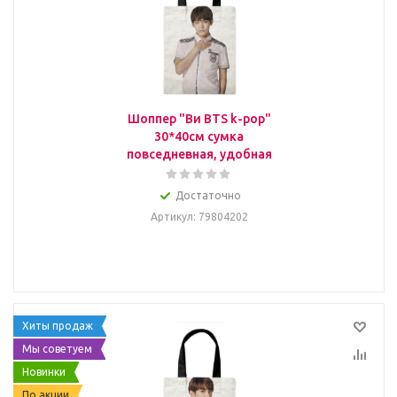
Шоппер "Ви BTS k-pop"
30*40см сумка
повседневная, удобная
Достаточно
Артикул
: 79804202
Хиты продаж
Мы советуем
Новинки
По акции