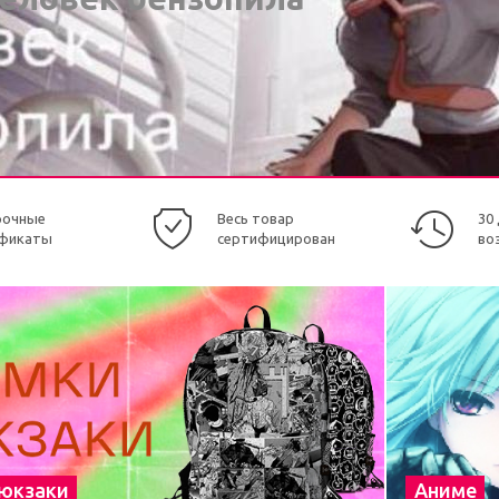
рочные
Весь товар
30
фикаты
сертифицирован
во
рюкзаки
Аниме