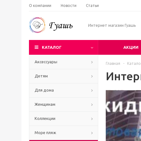
О компании
Новости
Статьи
Интернет магазин Гуашь
КАТАЛОГ
АКЦИИ
Аксессуары
Главная
-
Катало
Интер
Детям
Для дома
Женщинам
Коллекции
Море пляж
Ч