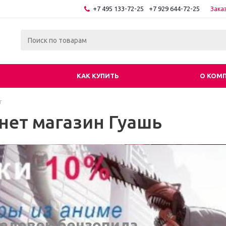
+7 495 133-72-25
+7 929 644-72-25
Зака
КАК КУПИТЬ
О КОМ
г
нет магазин Гуашь
еловек бензопила