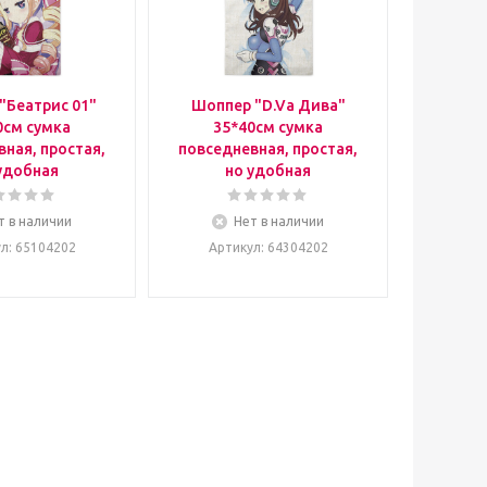
"Беатрис 01"
Шоппер "D.Va Дива"
0см сумка
35*40см сумка
ная, простая,
повседневная, простая,
удобная
но удобная
т в наличии
Нет в наличии
ул
: 65104202
Артикул
: 64304202