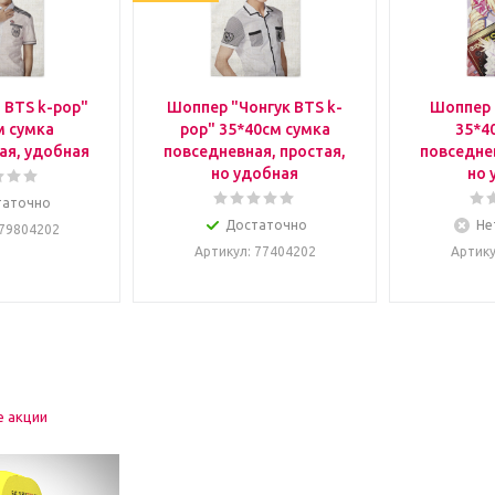
 BTS k-pop"
Шоппер "Чонгук BTS k-
Шоппер 
м сумка
pop" 35*40см сумка
35*4
ая, удобная
повседневная, простая,
повседнев
но удобная
но 
таточно
Достаточно
Не
 79804202
Артикул
: 77404202
Артик
е акции