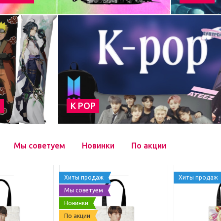
а
К POP
Мы советуем
Новинки
По акции
Хиты продаж
Хиты продаж
Мы советуем
Новинки
По акции