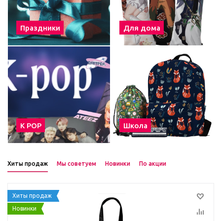
Праздники
Для дома
К POP
Школа
Хиты продаж
Мы советуем
Новинки
По акции
Хиты продаж
Новинки