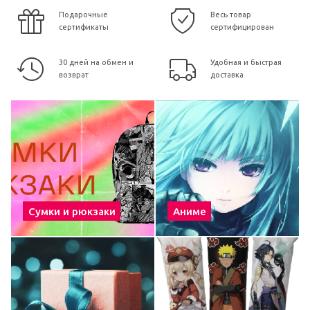
Подарочные
Весь товар
сертификаты
сертифицирован
30 дней на обмен и
Удобная и быстрая
возврат
доставка
Сумки и рюкзаки
Аниме