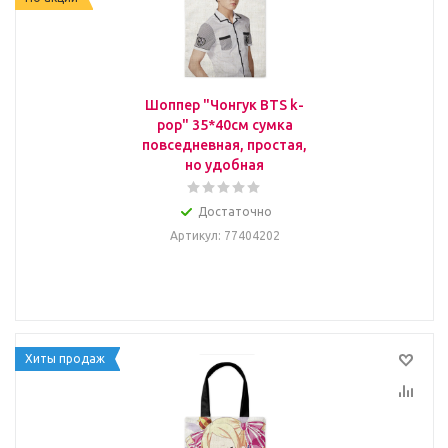
Шоппер "Чонгук BTS k-
pop" 35*40см сумка
повседневная, простая,
но удобная
Достаточно
Артикул
: 77404202
Хиты продаж