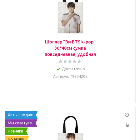
Шоппер "Ви BTS k-pop"
30*40см сумка
повседневная, удобная
Достаточно
Артикул
: 79804202
Хиты продаж
Мы советуем
Новинки
По акции