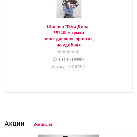
Шоппер "D.Va Дива"
35*40см сумка
повседневная, простая,
но удобная
Нет в наличии
Артикул
: 64304202
Акции
Все акции