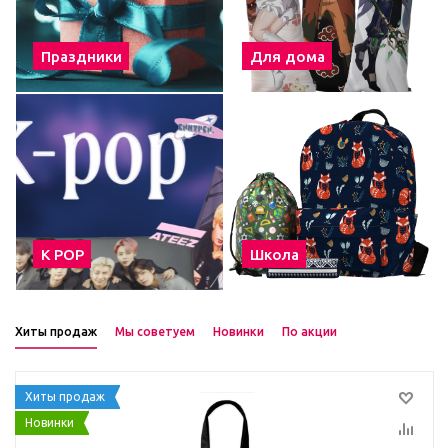
Праздники
Для дома
К POP
Школа
Хиты продаж
Мы советуем
Новинки
По акции
Хиты продаж
Новинки