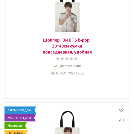
Шоппер "Ви BTS k-pop"
30*40см сумка
повседневная, удобная
Достаточно
Артикул
: 79804202
Хиты продаж
Мы советуем
Новинки
По акции