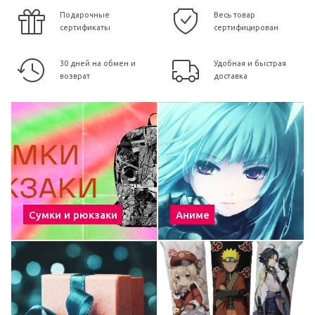
Подарочные
Весь товар
сертификаты
сертифицирован
30 дней на обмен и
Удобная и быстрая
возврат
доставка
Сумки и рюкзаки
Аниме