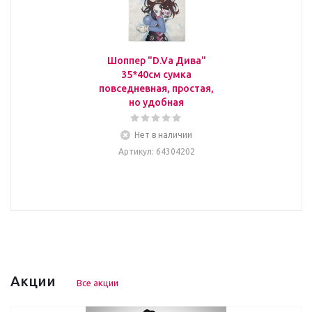
Шоппер "D.Va Дива"
35*40см сумка
повседневная, простая,
но удобная
Нет в наличии
Артикул
: 64304202
Акции
Все акции