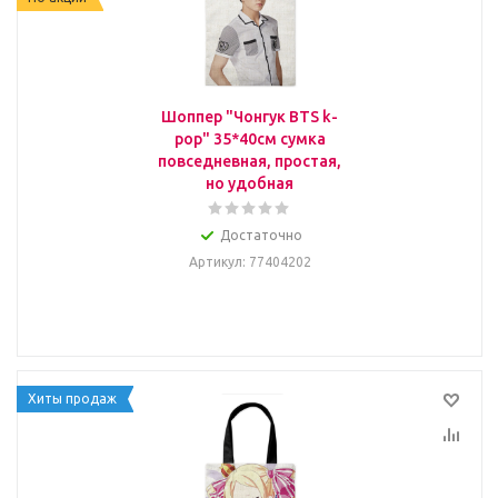
Шоппер "Чонгук BTS k-
pop" 35*40см сумка
повседневная, простая,
но удобная
Достаточно
Артикул
: 77404202
Хиты продаж