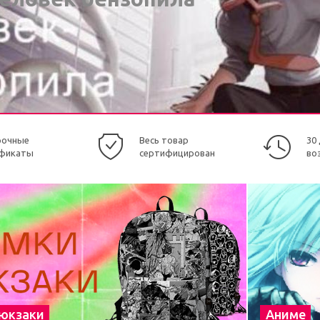
рочные
Весь товар
30
фикаты
сертифицирован
во
рюкзаки
Аниме