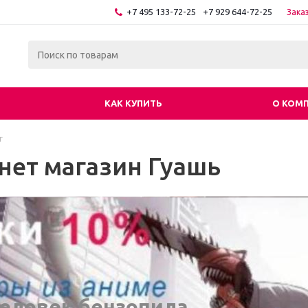
+7 495 133-72-25
+7 929 644-72-25
Зака
КАК КУПИТЬ
О КОМ
г
нет магазин Гуашь
еловек бензопила