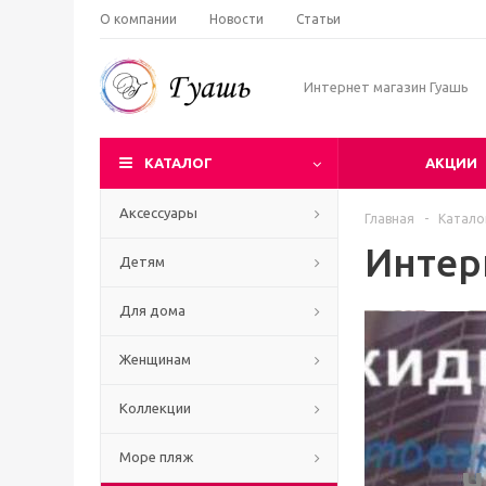
О компании
Новости
Статьи
Интернет магазин Гуашь
КАТАЛОГ
АКЦИИ
Аксессуары
Главная
-
Катало
Интер
Детям
Для дома
Женщинам
Коллекции
Море пляж
Ч