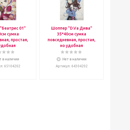
"Беатрис 01"
Шоппер "D.Va Дива"
0см сумка
35*40см сумка
ная, простая,
повседневная, простая,
удобная
но удобная
т в наличии
Нет в наличии
ул
: 65104202
Артикул
: 64304202