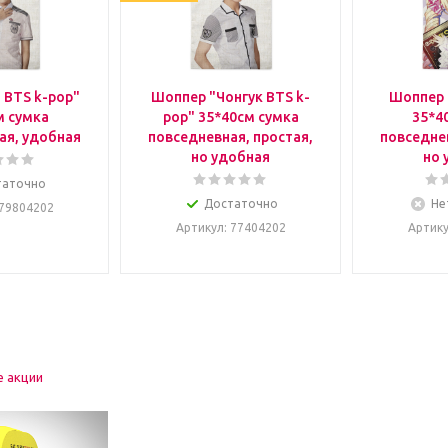
 BTS k-pop"
Шоппер "Чонгук BTS k-
Шоппер 
м сумка
pop" 35*40см сумка
35*4
ая, удобная
повседневная, простая,
повседнев
но удобная
но 
таточно
Достаточно
Не
 79804202
Артикул
: 77404202
Артик
е акции