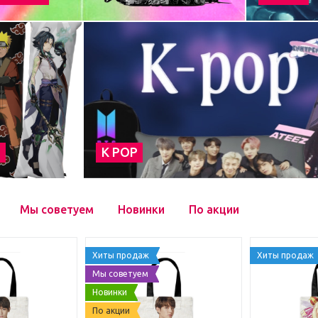
а
К POP
Мы советуем
Новинки
По акции
Хиты продаж
Хиты продаж
Мы советуем
Новинки
По акции