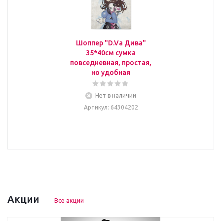
Шоппер "D.Va Дива"
35*40см сумка
повседневная, простая,
но удобная
Нет в наличии
Артикул
: 64304202
Акции
Все акции