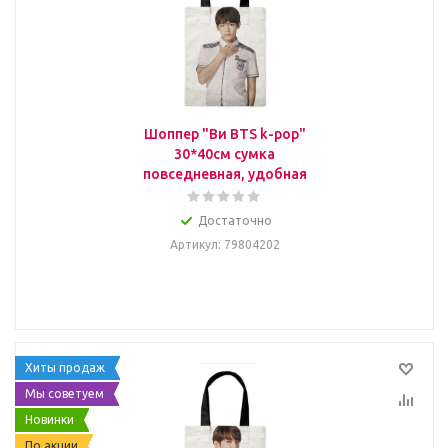
Шоппер "Ви BTS k-pop"
30*40см сумка
повседневная, удобная
Достаточно
Артикул
: 79804202
Хиты продаж
Мы советуем
Новинки
По акции