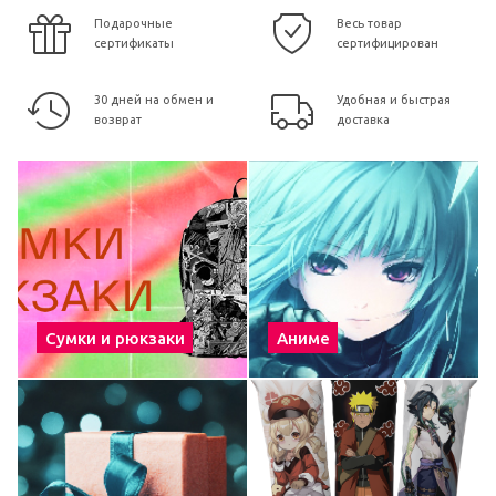
Подарочные
Весь товар
сертификаты
сертифицирован
30 дней на обмен и
Удобная и быстрая
возврат
доставка
Сумки и рюкзаки
Аниме