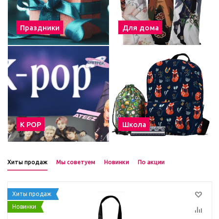
Праздники
Для дома
К POP
Школа
Хиты продаж
Мы советуем
Новинки
По акции
Хиты продаж
Новинки