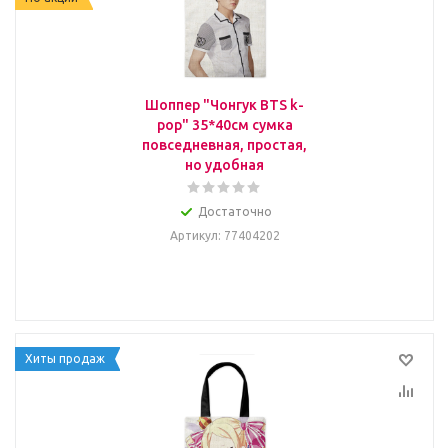
Шоппер "Чонгук BTS k-
pop" 35*40см сумка
повседневная, простая,
но удобная
Достаточно
Артикул
: 77404202
Хиты продаж