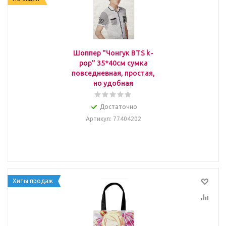
Шоппер "Чонгук BTS k-
pop" 35*40см сумка
повседневная, простая,
но удобная
Достаточно
Артикул
: 77404202
Хиты продаж