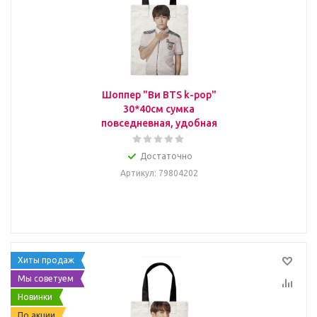
Шоппер "Ви BTS k-pop"
30*40см сумка
повседневная, удобная
Достаточно
Артикул
: 79804202
Хиты продаж
Мы советуем
Новинки
По акции