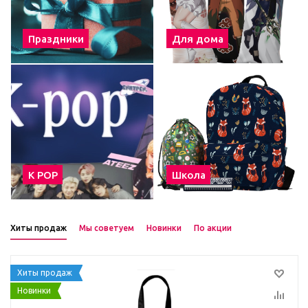
Праздники
Для дома
К POP
Школа
Хиты продаж
Мы советуем
Новинки
По акции
Хиты продаж
Новинки