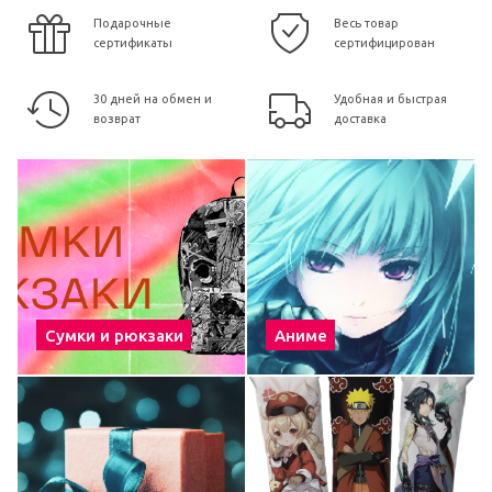
Подарочные
Весь товар
сертификаты
сертифицирован
30 дней на обмен и
Удобная и быстрая
возврат
доставка
Сумки и рюкзаки
Аниме