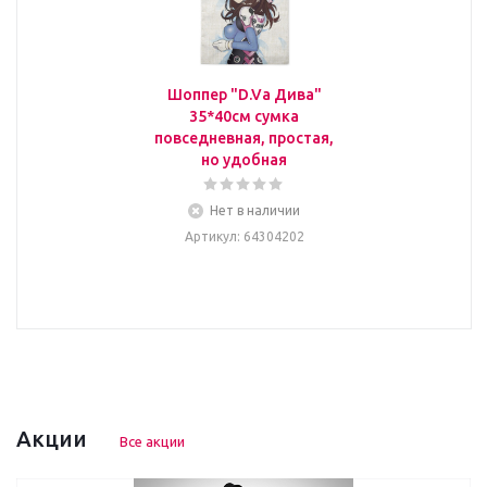
Шоппер "D.Va Дива"
35*40см сумка
повседневная, простая,
но удобная
Нет в наличии
Артикул
: 64304202
Акции
Все акции