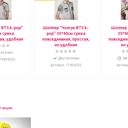
 BTS k-pop"
Шоппер "Чонгук BTS k-
Шоппер 
м сумка
pop" 35*40см сумка
35*4
ая, удобная
повседневная, простая,
повседнев
но удобная
но 
таточно
Достаточно
Не
 79804202
Артикул
: 77404202
Артик
е акции