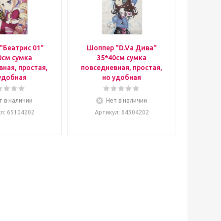
"Беатрис 01"
Шоппер "D.Va Дива"
0см сумка
35*40см сумка
ная, простая,
повседневная, простая,
удобная
но удобная
т в наличии
Нет в наличии
ул
: 65104202
Артикул
: 64304202