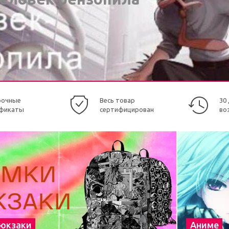
рочные
Весь товар
30
фикаты
сертифицирован
во
рюкзаки
Аниме