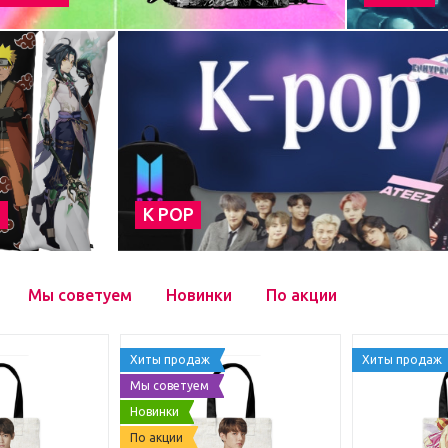
а
К POP
Мы советуем
Новинки
По акции
Хиты продаж
Хиты продаж
Мы советуем
Новинки
По акции