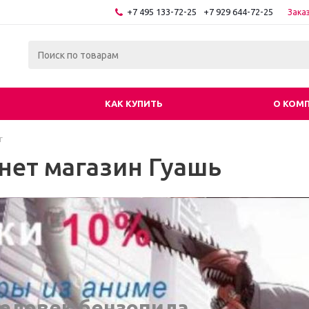
+7 495 133-72-25
+7 929 644-72-25
Зака
КАК КУПИТЬ
О КОМ
г
нет магазин Гуашь
еловек бензопила