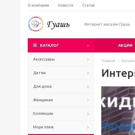
О компании
Новости
Статьи
Интернет магазин Гуашь
КАТАЛОГ
АКЦИИ
Аксессуары
Главная
-
Катало
Интер
Детям
Для дома
Женщинам
Коллекции
Море пляж
Ч