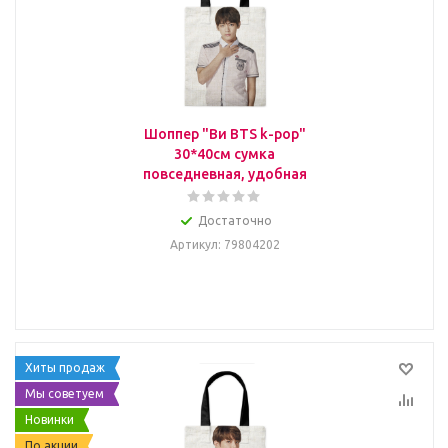
Шоппер "Ви BTS k-pop"
30*40см сумка
повседневная, удобная
Достаточно
Артикул
: 79804202
Хиты продаж
Мы советуем
Новинки
По акции