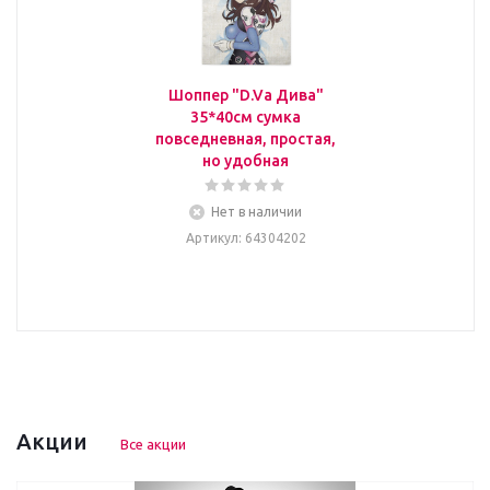
Шоппер "D.Va Дива"
35*40см сумка
повседневная, простая,
но удобная
Нет в наличии
Артикул
: 64304202
Акции
Все акции