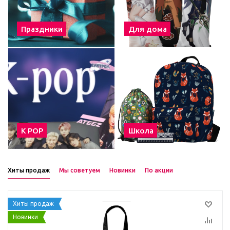
Праздники
Для дома
К POP
Школа
Хиты продаж
Мы советуем
Новинки
По акции
Хиты продаж
Новинки