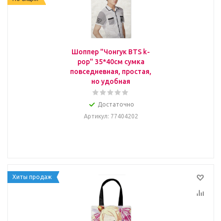
Шоппер "Чонгук BTS k-
pop" 35*40см сумка
повседневная, простая,
но удобная
Достаточно
Артикул
: 77404202
Хиты продаж