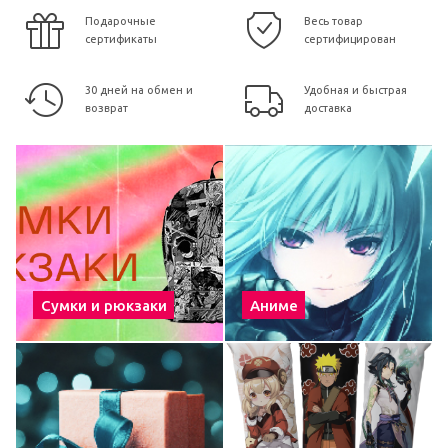
Подарочные
Весь товар
сертификаты
сертифицирован
30 дней на обмен и
Удобная и быстрая
возврат
доставка
Сумки и рюкзаки
Аниме