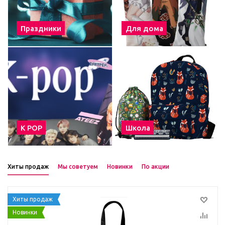
Праздники
Для дома
К POP
Школа
Хиты продаж
Мы советуем
Новинки
По акции
Хиты продаж
Новинки