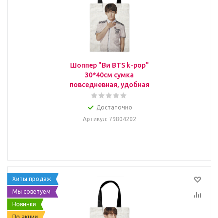
Шоппер "Ви BTS k-pop"
30*40см сумка
повседневная, удобная
Достаточно
Артикул
: 79804202
Хиты продаж
Мы советуем
Новинки
По акции