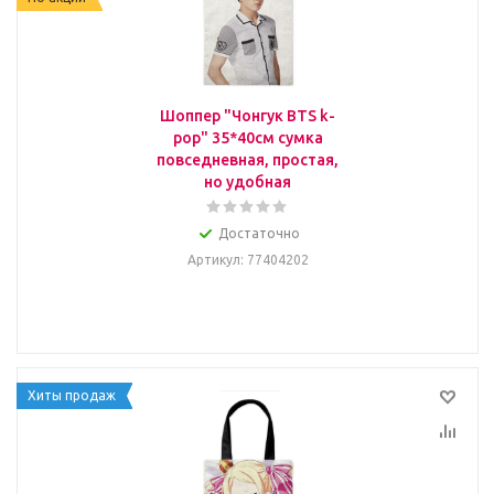
Шоппер "Чонгук BTS k-
pop" 35*40см сумка
повседневная, простая,
но удобная
Достаточно
Артикул
: 77404202
Хиты продаж