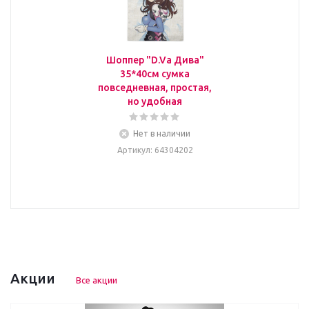
Шоппер "D.Va Дива"
35*40см сумка
повседневная, простая,
но удобная
Нет в наличии
Артикул
: 64304202
Акции
Все акции