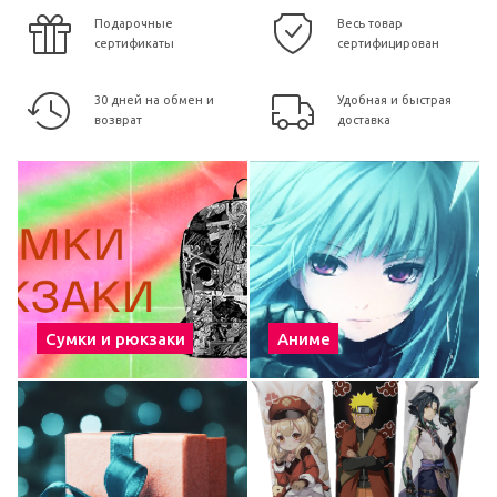
Подарочные
Весь товар
сертификаты
сертифицирован
30 дней на обмен и
Удобная и быстрая
возврат
доставка
Сумки и рюкзаки
Аниме