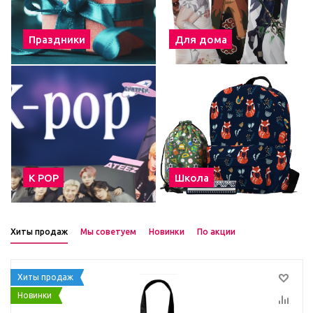
Праздники
Для дома
К POP
Школа
Хиты продаж
Мы советуем
Новинки
По акции
Хиты продаж
Новинки