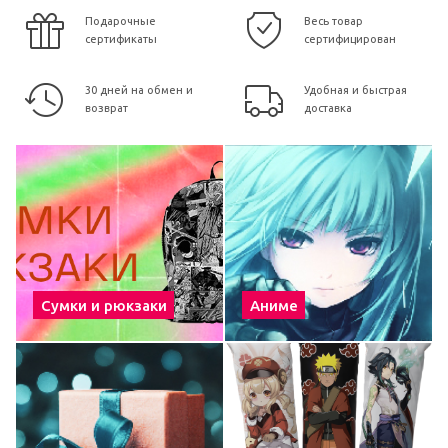
Подарочные
Весь товар
сертификаты
сертифицирован
30 дней на обмен и
Удобная и быстрая
возврат
доставка
Сумки и рюкзаки
Аниме