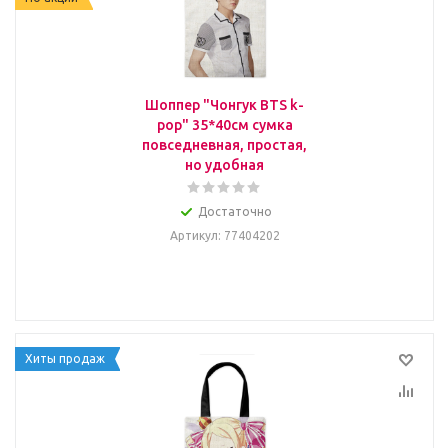
Шоппер "Чонгук BTS k-
pop" 35*40см сумка
повседневная, простая,
но удобная
Достаточно
Артикул
: 77404202
Хиты продаж