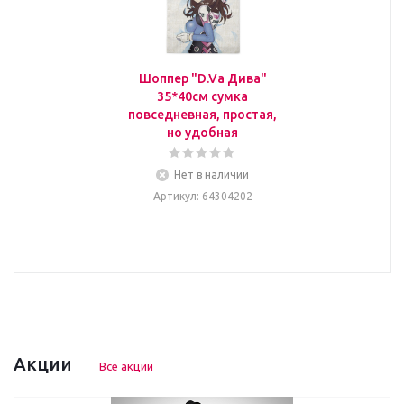
Шоппер "D.Va Дива"
35*40см сумка
повседневная, простая,
но удобная
Нет в наличии
Артикул
: 64304202
Акции
Все акции