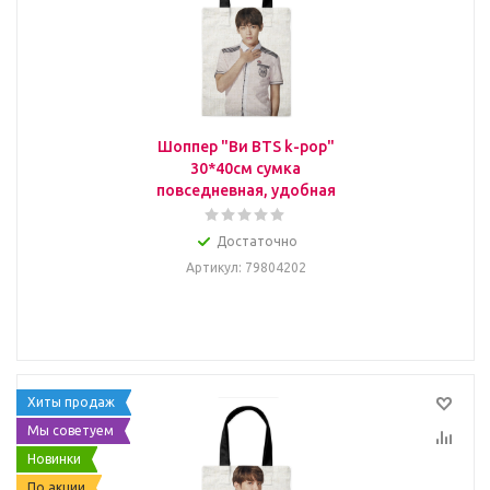
Шоппер "Ви BTS k-pop"
30*40см сумка
повседневная, удобная
Достаточно
Артикул
: 79804202
Хиты продаж
Мы советуем
Новинки
По акции