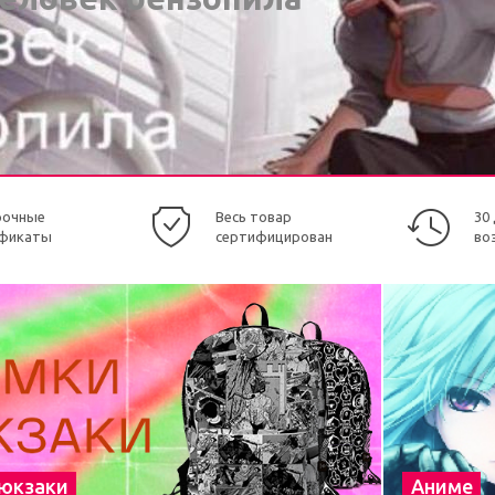
рочные
Весь товар
30
фикаты
сертифицирован
во
рюкзаки
Аниме