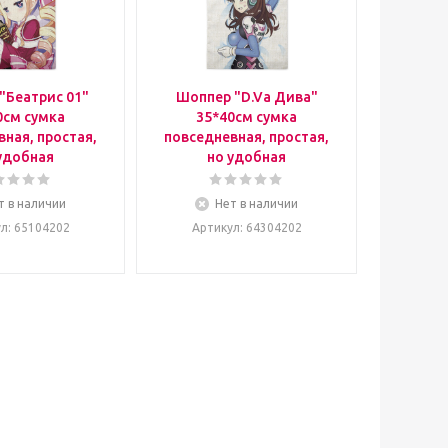
"Беатрис 01"
Шоппер "D.Va Дива"
0см сумка
35*40см сумка
ная, простая,
повседневная, простая,
удобная
но удобная
т в наличии
Нет в наличии
ул
: 65104202
Артикул
: 64304202