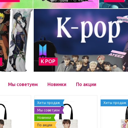
а
К POP
Мы советуем
Новинки
По акции
Хиты продаж
Хиты продаж
Мы советуем
Новинки
По акции