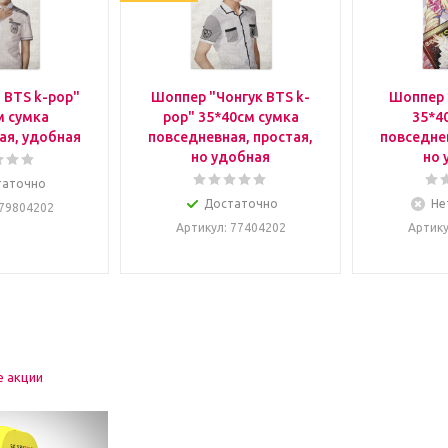
 BTS k-pop"
Шоппер "Чонгук BTS k-
Шоппер 
м сумка
pop" 35*40см сумка
35*4
ая, удобная
повседневная, простая,
повседнев
но удобная
но 
таточно
Достаточно
Не
 79804202
Артикул
: 77404202
Артик
е акции