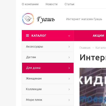
О компании
Новости
Статьи
Интернет магазин Гуашь
КАТАЛОГ
АКЦИИ
Аксессуары
Главная
-
Катало
Интер
Детям
Для дома
Женщинам
Коллекции
Море пляж
Ч