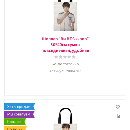
Шоппер "Ви BTS k-pop"
30*40см сумка
повседневная, удобная
Достаточно
Артикул
: 79804202
Хиты продаж
Мы советуем
Новинки
По акции