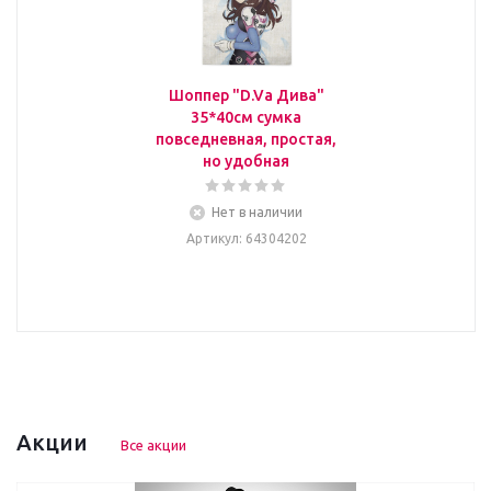
Шоппер "D.Va Дива"
35*40см сумка
повседневная, простая,
но удобная
Нет в наличии
Артикул
: 64304202
Акции
Все акции