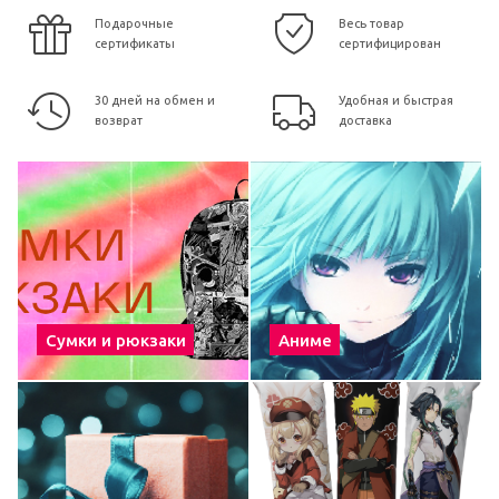
Подарочные
Весь товар
сертификаты
сертифицирован
30 дней на обмен и
Удобная и быстрая
возврат
доставка
Сумки и рюкзаки
Аниме