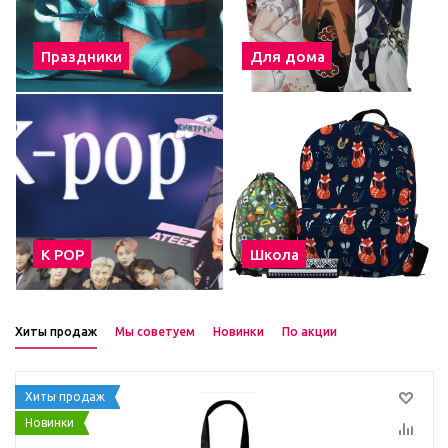
Праздники
Для дома
К POP
Школа
Хиты продаж
Мы советуем
Новинки
По акции
Хиты продаж
Новинки