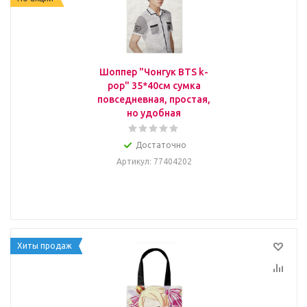
Шоппер "Чонгук BTS k-
pop" 35*40см сумка
повседневная, простая,
но удобная
Достаточно
Артикул
: 77404202
Хиты продаж